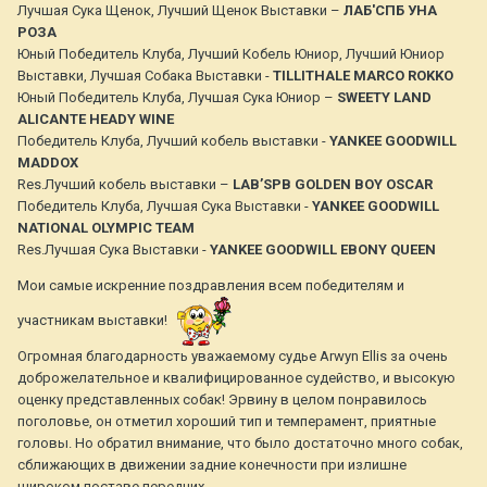
Лучшая Сука Щенок, Лучший Щенок Выставки –
ЛАБ'СПБ УНА
РОЗА
Юный Победитель Клуба, Лучший Кобель Юниор, Лучший Юниор
Выставки, Лучшая Собака Выставки -
TILLITHALE MARCO ROKKO
Юный Победитель Клуба, Лучшая Сука Юниор –
SWEETY LAND
ALICANTE HEADY WINE
Победитель Клуба, Лучший кобель выставки -
YANKEE GOODWILL
MADDOX
Res.Лучший кобель выставки –
LAB’SPB GOLDEN BOY OSCAR
Победитель Клуба, Лучшая Сука Выставки -
YANKEE GOODWILL
NATIONAL OLYMPIC TEAM
Res.Лучшая Сука Выставки -
YANKEE GOODWILL EBONY QUEEN
Мои самые искренние поздравления всем победителям и
участникам выставки!
Огромная благодарность уважаемому судье Arwyn Ellis за очень
доброжелательное и квалифицированное судейство, и высокую
оценку представленных собак! Эрвину в целом понравилось
поголовье, он отметил хороший тип и темперамент, приятные
головы. Но обратил внимание, что было достаточно много собак,
сближающих в движении задние конечности при излишне
широком поставе передних.