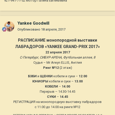
921-941-71-52 Мотор Галина Евгеньевна
Yankee Goodwill
Опубликовано
18 апреля, 2017
РАСПИСАНИЕ монопородной выставки
ЛАБРАДОРОВ «YANKEE GRAND-PRIX 2017»
22 апреля 2017
С-Петербург, СИБУР-АРЕНА, Футбольная аллея, 8
Судья – Mr Arwyn ELLIS, Англия
Ринг №12
(2 этаж)
БЭБИ
и
ЩЕНКИ
кобели и суки –
12.00
ЮНИОРЫ
кобели и суки –
13.00
КОБЕЛИ
–
14.00
Перерыв – 14.30-14.45
СУКИ
–
14.45
РЕГИСТРАЦИЯ на монопородную выставку лабрадоров
с 11.00 до 14.00 на ринге №12