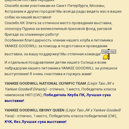
Спасибо всем участникам из Санкт-Петербурга, Москвы,
Астрахани и других городов! Мы всегда рады видеть вас и ваших
собак на нашей выставке!
Спасибо КК Элита за отличное место проведения выставки,
спонсору Пурина за великолепный призовой фонд, риговой
бригаде за слаженную работу!
Особенная благодарность членам нашего клуба и питомника
YANKEE GOODWILL за помощь в подготовке и проведении
выставки, за вашу поддержку! Мы отличная команда!
И отдельные поздравления детям нашего Солнца и всем
лабрадорам нашего питомника YANKEE GOODWILL за успешное
выступление! Я очень счастлива и горжусь вами!
YANKEE GOODWILL NATIONAL OLYMPIC TEAM
(Linjor Taio JW x
Yankee Goodwill Dinasty)
- отлично, 1 место, Победитель класса
чемпионов НКП (CW),
Победитель Клуба ПК, Лучшая сука
выставки!
YANKEE GOODWILL EBONY QUEEN
(Linjor Taio JW x Yankee Goodwill
Yava)
- отлично, 1 место, Победитель класса победителей (CW),
КЧК, Res.Лучшая сука выставки!