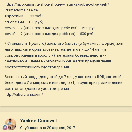
https://spb.kassir.ru/shou/shou-i-vyistavka-sobak-dlya-vseh?
iframedomain=elite
взрослый – 300 руб.;
*льготный – 150 руб.;
семейный (два взрослых один ребёнок) – 500 руб.
семейный (два взрослых два ребёнка) – 600 руб.
* Стоимость 1(одного) входного билета (в бумажной форме) для
льготных категорий посетителей: дети от 7 до 14 лет ( в
сопровождении взрослых), ветераны боевых действий,
пенсионеры, члены многодетных семей при предъявлении
соответствующего удостоверения.
Бесплатный вход - для детей до 7 лет, участников ВОВ, жителей
блокадного Ленинграда и инвалидов I, II групп при предъявлении
соответствующего удостоверения.
http://siburarena.com/
Yankee Goodwill
Опубликовано
20 апреля, 2017