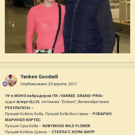
Yankee Goodwill
Опубликовано
25 апреля, 2017
19-я МОНО лабрадоров ПК «YANKEE GRAND-PRIX»
судья
Arwyn ELLIS
,
питомник “Dolwen”, Великобритания
РЕЗУЛЬТАТЫ –
Лучший Кобель Бэби, Лучший Бэби Выставки –
РОБАРИО
МАРИНЕЛ КОРТЕС
Лучшая Сука Бэби –
RUBYWOOD WILD FLOWER
Лучший Кобель Щенок –
СТЕЛЛА’С ХОУМ АМУР