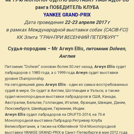
ранга ПОБЕДИТЕЛЬ КЛУБА
YANKEE GRAND-PRIX
Дата проведения
22-23 апреля 2017 г
в рамках Международной выставки собак (CACIB-FCI)
КК Элита “ГРАН-ПРИ ВЕСЕННИЙ ПЕТЕРБУРГ”
Судья-породник – Mr Arwyn Ellis,
питомник Dolwen,
Англия
Питомник “Dolwen” основан более 30 лет назад.
Arwyn Ellis
судит
лабрадоров с 1985 года, а с 1999 года
Arwyn
судит выставки
уровня Championship.
На сегодняшний день
Arwyn Ellis
- один из самых востребованных
судей в мире. Он судит в Англии, Шотландии и Уэльсе, а также
судил монопородные выставки лабрадоров в США, Канаде,
Австралии, Бельгии, Голландии, Италии, Франции, Швеции, Дании,
Люксембурге, Швейцарии, Германии, Индии.
Arwyn Ellis
судил лабрадоров на CRUFTS-2014, на 73-й
Монопородной выставке Лабрадор Ретривер Клуба
Великобритании, а также на Юбилейной 10-й Монопородной
выставке YANKEE GRAND-PRIX в Санкт-Петербурге в мае 2012 года.