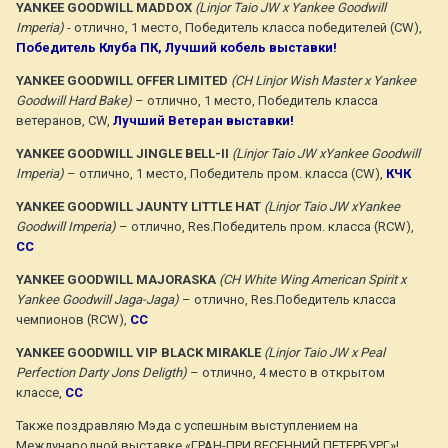
YANKEE GOODWILL MADDOX
(Linjor Taio JW x Yankee Goodwill
Imperia)
- отлично, 1 место, Победитель класcа победителей (CW),
Победитель Клуба ПК, Лучший кобель выставки!
YANKEE GOODWILL OFFER LIMITED
(CH Linjor Wish Master x Yankee
Goodwill Hard Bake)
– отлично, 1 место, Победитель класса
ветеранов, CW,
Лучший Ветеран выставки!
YANKEE GOODWILL JINGLE BELL-II
(Linjor Taio JW xYankee Goodwill
Imperia)
– отлично, 1 место, Победитель пром. класса (CW),
КЧК
YANKEE GOODWILL JAUNTY LITTLE HAT
(Linjor Taio JW xYankee
Goodwill Imperia)
– отлично, Res.Победитель пром. класса (RCW),
CC
YANKEE GOODWILL MAJORASKA
(CH White Wing American Spirit x
Yankee Goodwill Jaga-Jaga)
– отлично, Res.Победитель класса
чемпионов (RCW),
CC
YANKEE GOODWILL VIP BLACK MIRAKLE
(Linjor Taio JW x Peal
Perfection Darty Jons Deligth)
– отлично, 4 место в открытом
классе,
CC
Также поздравляю Мэда с успешным выступлением на
Международной выставке «ГРАН-ПРИ ВЕСЕННИЙ ПЕТЕРБУРГ»!