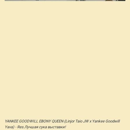
YANKEE GOODWILL EBONY QUEEN (Linjor Taio JW x Yankee Goodwill
Yava) - Res.Лучшая сука выставки!