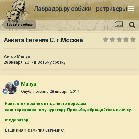
Лабрадор.ру собаки - ретриверы
Возьму собаку
Анкета Евгения С. г.Москва
Автор
Manya
28 января, 2017
в
Возьму собаку
Manya
Опубликовано
28 января, 2017
Контактные данные по анкете передам
заинтересованному куратору.Просьба, обращайтесь в личку.
Модератор
Ваши имя и фамилия:Евгений С.