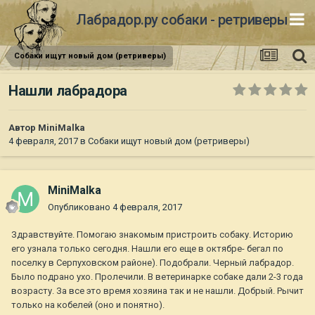
Лабрадор.ру собаки - ретриверы
Собаки ищут новый дом (ретриверы)
Нашли лабрадора
Автор
MiniMalka
4 февраля, 2017
в
Собаки ищут новый дом (ретриверы)
MiniMalka
Опубликовано
4 февраля, 2017
Здравствуйте. Помогаю знакомым пристроить собаку. Историю
его узнала только сегодня. Нашли его еще в октябре- бегал по
поселку в Серпуховском районе). Подобрали. Черный лабрадор.
Было подрано ухо. Пролечили. В ветеринарке собаке дали 2-3 года
возрасту. За все это время хозяина так и не нашли. Добрый. Рычит
только на кобелей (оно и понятно).