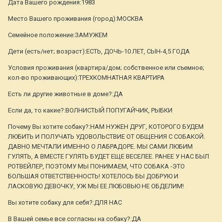
Дата Вашего рождения:1983
Место Вашего проживания (город):МОСКВА
Семейное положение:ЗАМУЖЕМ
Дети (есть/нет; возраст):ЕСТЬ, ДОЧЬ-10 ЛЕТ, СЫН-4,5 ГОДА
Условия проживания (квартира/дом; собственное или съемное;
кол-во проживающих):ТРЕХКОМНАТНАЯ КВАРТИРА
Есть ли другие животные в доме?:ДА
Если да, то какие?:ВОЛНИСТЫЙ ПОПУГАЙЧИК, РЫБКИ
Почему Вы хотите собаку?:НАМ НУЖЕН ДРУГ, КОТОРОГО БУДЕМ
ЛЮБИТЬ И ПОЛУЧАТЬ УДОВОЛЬСТВИЕ ОТ ОБЩЕНИЯ С СОБАКОЙ.
ДАВНО МЕЧТАЛИ ИМЕННО О ЛАБРАДОРЕ. МЫ САМИ ЛЮБИМ
ГУЛЯТЬ, А ВМЕСТЕ ГУЛЯТЬ БУДЕТ ЕЩЕ ВЕСЕЛЕЕ. РАНЕЕ У НАС БЫЛ
РОТВЕЙЛЕР, ПОЭТОМУ МЫ ПОНИМАЕМ, ЧТО СОБАКА -ЭТО
БОЛЬШАЯ ОТВЕТСТВЕННОСТЬ! ХОТЕЛОСЬ БЫ ДОБРУЮ И
ЛАСКОВУЮ ДЕВОЧКУ, УЖ МЫ ЕЕ ЛЮБОВЬЮ НЕ ОБДЕЛИМ!
Вы хотите собаку для себя?:ДЛЯ НАС
В Вашей семье все согласны на собаку?:ДА