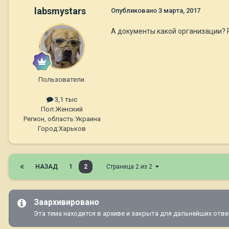
labsmystars
Опубликовано
3 марта, 2017
А документы какой организации
Пользователи.
3,1 тыс
Пол:
Женский
Регион, область:
Украина
Город:
Харьков
НАЗАД
1
2
Страница 2 из 2
Заархивировано
Эта тема находится в архиве и закрыта для дальнейших отве