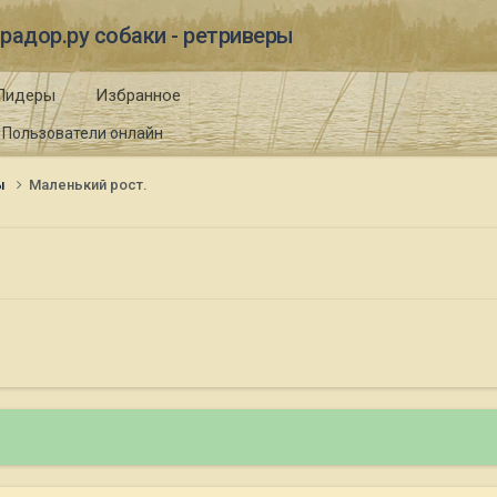
радор.ру собаки - ретриверы
Лидеры
Избранное
Пользователи онлайн
ы
Маленький рост.