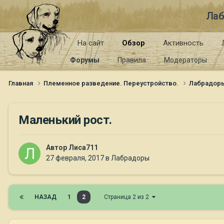
Лаб
На сайт
Обзор
Активность
Форумы
Правила
Модераторы
Главная
Племенное разведение. Переустройство.
Лабрадор
Маленький рост.
Автор
Лиса711
27 февраля, 2017
в
Лабрадоры
НАЗАД
1
2
Страница 2 из 2