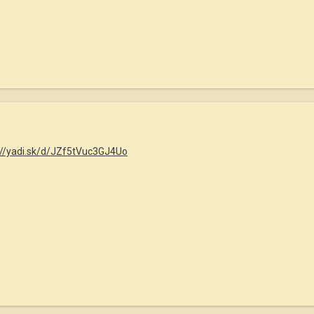
://yadi.sk/d/JZf5tVuc3GJ4Uo