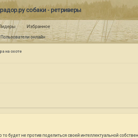
радор.ру собаки - ретриверы
Лидеры
Избранное
Пользователи онлайн
а на охоте
 то будет не против поделиться своей интеллектуальной собствен