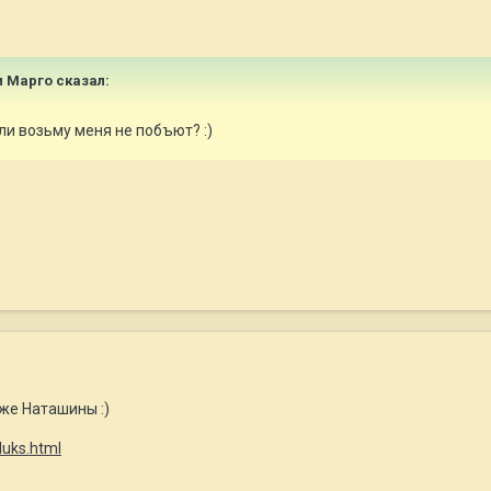
и Марго
сказал:
ли возьму меня не побъют? :)
оже Наташины :)
duks.html