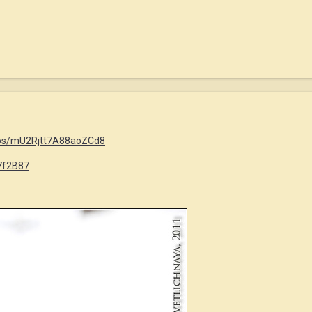
otos/mU2Rjtt7A88aoZCd8
7f2B87