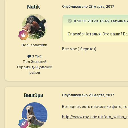
Natik
Опубликовано
23 марта, 2017
В 23.03.2017 в 15:45,
Татьяна 
Спасибо Наталья! Это ваши? Ес
Пользователи.
Все мое:) берите))
3 тыс
Пол:
Женский
Город:
Одинцовский
район
ВишЭри
Опубликовано
23 марта, 2017
Вот здесь есть несколько фото, т
http://www.my-erie.ru/foto_wisha_