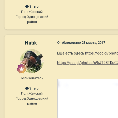
3 тыс
Пол:
Женский
Город:
Одинцовский
район
Natik
Опубликовано
23 марта, 2017
Ещё есть здесь
https://goo.gl/ph
https://goo.gl/photos/o9jJT98TKuC
Пользователи.
3 тыс
Пол:
Женский
Город:
Одинцовский
район