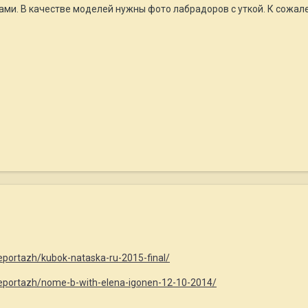
ми. В качестве моделей нужны фото лабрадоров с уткой. К сожалени
reportazh/kubok-nataska-ru-2015-final/
/reportazh/nome-b-with-elena-igonen-12-10-2014/