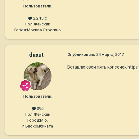
Пользователи.
2,2 тыс
Пол:
Женский
Город:
Москва Строгино
daxut
Опубликовано
24 марта, 2017
Вставлю свои пять копеечек
https
Пользователи.
396
Пол:
Женский
Город:
М.о.
п.Биокомбината