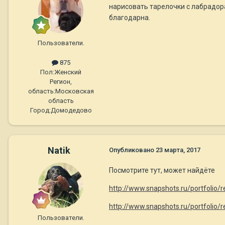
нарисовать тарелочки с лабрадора
благодарна.
Пользователи.
875
Пол:
Женский
Регион,
область:
Московская
область
Город:
Домодедово
Natik
Опубликовано
23 марта, 2017
Посмотрите тут, может найдёте
http://www.snapshots.ru/portfolio/
http://www.snapshots.ru/portfolio
Пользователи.