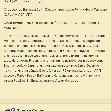
Black@Chocolate) – ЛЩП
Старсерчер Ванилла Свит (Devonshire’s In Like Flynn + Фили Темплар
Хайда) – ЛСП, ЛПП
Фили Темплар Хайда (Foxrush Fanfare + Фили Темплар Рошель) –
ЛСВ, ЛВП
Если честно, самым сильным впечатлением от этой выставки для
меня стала возможность поработаться с редчайшей породой –
сассекс-спаниелями. Их пришло аж ТРИ: мальчики из Самары и
Москвы и девочка из Иркутска. Мне и до этого безумно нравилась
эта порода, и я всегда старалась смотреть их ринги на крупных
шоу. Ну, а после Рязани я окончательно влюбилась в сассексов.
Все три собаки были отличного качества, и мне было безумно
приятно, что на общем Бэсте (эксперт Р.Хомасуридзе) моя ЛПП
сассекс Лабри Берри Байкалина Санрайз выиграла VIII группу и
стала Res.Best in Show за красивейшим бриаром.
Звезда Севера