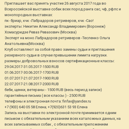
Приглашает вас принять участие 26 августа 2017 года во
Всероссийской выставке собак всех пород ранга сас, чф, рфлс и
монопородных выставках:
пк- бриар, кчк -Лабрадоров ретриверов, кчк -Сао!
эксперты: Никитин Александр Владимирович (Воронеж)
Хомасуридзе Реваз Ревазович (Москва)
Эксперт на моно Лабрадоров ретриверов -Тесленко Ольга
Анатольевна(Москва)
Клуб оставляют за собой право замены судьи и приглашения
резервного судьи в случае превышении лимита нагрузки.
размеры добровольных взносов сертификационные классы:
29.04.2017-31.05.2017-1500 RUB
01.06.2017-30.06.2017-1700 RUB
01.07.2017-21.07.2017-1900 RUB
22.07.2017-21.08.2017-2000 RUB
беби, щенки, ветераны - 1500 RUB (весь период записи)
гарантийные письма ( все классы ) - 2500 RUB
телефоны и электронная почта: finfav@yandex.ru
+7 (903) 640 05 58 Елена; +7(920)631 53 93 Елена
Запись на выставки по электронной почте принимается одним
письмом с обязательным указанием всех каталожных данных, на
всех записываемых собак , с обязательным приложением