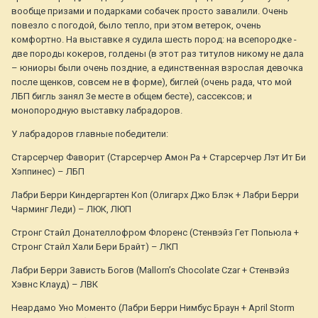
вообще призами и подарками собачек просто завалили. Очень
повезло с погодой, было тепло, при этом ветерок, очень
комфортно. На выставке я судила шесть пород: на всепородке -
две породы кокеров, голдены (в этот раз титулов никому не дала
– юниоры были очень поздние, а единственная взрослая девочка
после щенков, совсем не в форме), биглей (очень рада, что мой
ЛБП бигль занял 3е месте в общем бесте), сассексов; и
монопородную выставку лабрадоров.
У лабрадоров главные победители:
Старсерчер Фаворит (Старсерчер Амон Ра + Старсерчер Лэт Ит Би
Хэппинес) – ЛБП
Лабри Берри Киндергартен Коп (Олигарх Джо Блэк + Лабри Берри
Чарминг Леди) – ЛЮК, ЛЮП
Стронг Стайл Донателлофром Флоренс (Стенвэйз Гет Попьюла +
Стронг Стайл Хали Бери Брайт) – ЛКП
Лабри Берри Зависть Богов (Mallorn’s Chocolate Czar + Стенвэйз
Хэвнс Клауд) – ЛВК
Неардамо Уно Моменто (Лабри Берри Нимбус Браун + April Storm