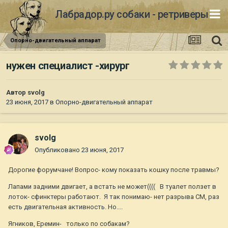
Лабрадор.ру собаки - ретриверы
Опорно-двигательный аппарат
нужен специалист -хирург
Автор
svolg
23 июня, 2017
в
Опорно-двигательный аппарат
svolg
Опубликовано
23 июня, 2017
Дорогие форумчане! Вопрос- кому показать кошку после травмы?
Лапами задними двигает, а встать не может(((( В туалет ползет в
лоток- сфинктеры работают. Я так понимаю- нет разрыва СМ, раз
есть двигательная активность. Но....
Ягников, Еремин- только по собакам?