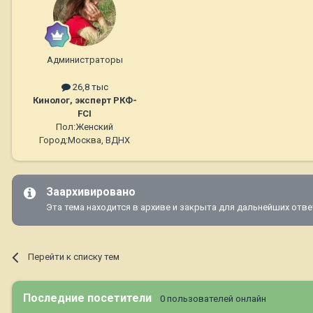
Администраторы
26,8 тыс
Кинолог, эксперт РКФ-
FCI
Пол:
Женский
Город:
Москва, ВДНХ
Заархивировано
Эта тема находится в архиве и закрыта для дальнейших отве
Перейти к списку тем
Последние посетители
0 пользователей онлайн