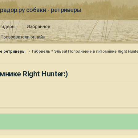
радор.ру собаки - ретриверы
Лидеры
Избранное
Пользователи онлайн
ые ретриверы
Габриель * Эльза! Пополнение в питомнике Right Hunte
мнике Right Hunter:)