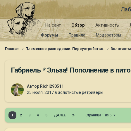
Лаб
На сайт
Обзор
Активность
Форумы
Правила
Модераторы
Главная
Племенное разведение. Переустройство.
Золотист
Габриель * Эльза! Пополнение в пито
Автор
Richi290511
25 июля, 2017
в
Золотистые ретриверы
1
2
3
4
5
ДАЛЕЕ
Страница 1 из 5