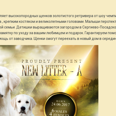
ляет высокопородных щенков золотистого ретривера от шоу чемпио
а , крепким костяком и великолепными головами. Малыши перспек
ей семьи. Детишки выращиваются загородом в Сергиево-Посадско
 памятку по уходу за вашим любимцем и подарок. Гарантируем помо
щь от заводчика. Щенки смогут переехать в новый дом в середине