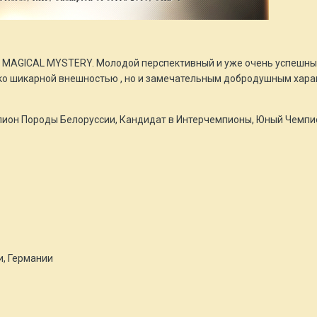
C MAGICAL MYSTERY. Молодой перспективный и уже очень успешный
ько шикарной внешностью , но и замечательным добродушным хар
пион Породы Белоруссии, Кандидат в Интерчемпионы, Юный Чемпи
и, Германии