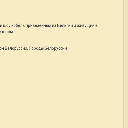
 шоу кобель привезенный из Бельгии и живущий в
актером
он Белоруссии, Породы Белоруссии