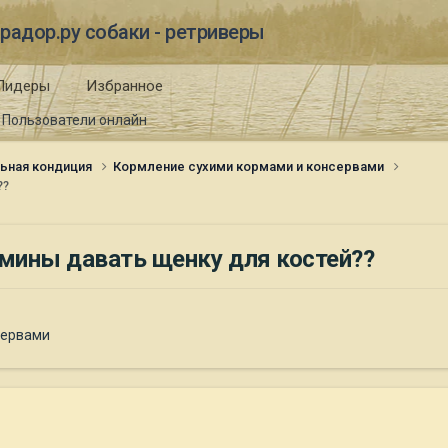
радор.ру собаки - ретриверы
Лидеры
Избранное
Пользователи онлайн
ьная кондиция
Кормление сухими кормами и консервами
??
мины давать щенку для костей??
сервами