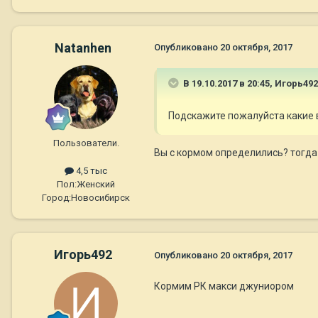
Natanhen
Опубликовано
20 октября, 2017
В 19.10.2017 в 20:45,
Игорь492
Подскажите пожалуйста какие 
Пользователи.
Вы с кормом определились? тогда
4,5 тыс
Пол:
Женский
Город:
Новосибирск
Игорь492
Опубликовано
20 октября, 2017
Кормим РК макси джуниором