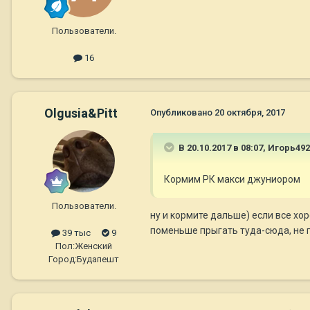
Пользователи.
16
Olgusia&Pitt
Опубликовано
20 октября, 2017
В 20.10.2017 в 08:07,
Игорь492
Кормим РК макси джуниором
Пользователи.
ну и кормите дальше) если все хор
поменьше прыгать туда-сюда, не 
39 тыс
9
Пол:
Женский
Город:
Будапешт