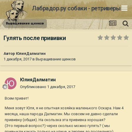
Лабрадор.ру собаки - ретриверы
Выращивание щенков
Гулять после прививки
Автор
ЮлияДалматин
1 декабря, 2017
в
Выращивание щенков
ЮлияДалматин
Опубликовано
1 декабря, 2017
Всем привет!
Меня зовут Юля, я не опытная хозяйка маленького Оскара. Нам 4
месяца, наша парода Далматин. Мы совсем не давно сделали
прививку (общая). На скользка эта прививка хорошая?
(Это первый вопрос?) через сколько можно гулять? ( мы
привыкли какать только на улице, и терпим до последнего).