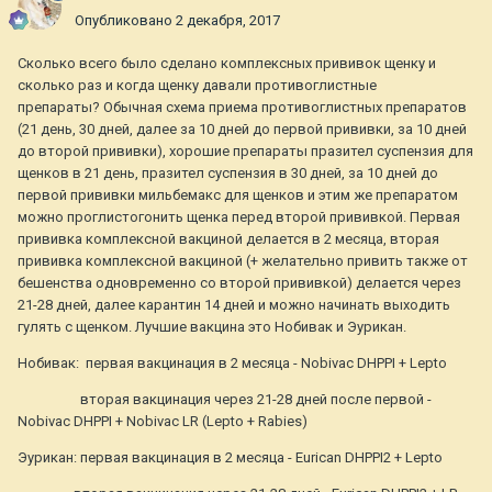
Опубликовано
2 декабря, 2017
Сколько всего было сделано комплексных прививок щенку и
сколько раз и когда щенку давали противоглистные
препараты? Обычная схема приема противоглистных препаратов
(21 день, 30 дней, далее за 10 дней до первой прививки, за 10 дней
до второй прививки), хорошие препараты празител суспензия для
щенков в 21 день, празител суспензия в 30 дней, за 10 дней до
первой прививки мильбемакс для щенков и этим же препаратом
можно проглистогонить щенка перед второй прививкой. Первая
прививка комплексной вакциной делается в 2 месяца, вторая
прививка комплексной вакциной (+ желательно привить также от
бешенства одновременно со второй прививкой) делается через
21-28 дней, далее карантин 14 дней и можно начинать выходить
гулять с щенком. Лучшие вакцина это Нобивак и Эурикан.
Нобивак: первая вакцинация в 2 месяца - Nobivac DHPPI + Lepto
вторая вакцинация через 21-28 дней после первой -
Nobivac DHPPI + Nobivac LR (Lepto + Rabies)
Эурикан: первая вакцинация в 2 месяца - Eurican DHPPI2 + Lepto