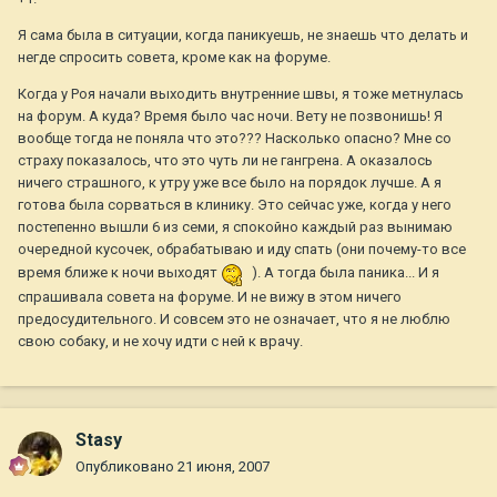
Я сама была в ситуации, когда паникуешь, не знаешь что делать и
негде спросить совета, кроме как на форуме.
Когда у Роя начали выходить внутренние швы, я тоже метнулась
на форум. А куда? Время было час ночи. Вету не позвонишь! Я
вообще тогда не поняла что это??? Насколько опасно? Мне со
страху показалось, что это чуть ли не гангрена. А оказалось
ничего страшного, к утру уже все было на порядок лучше. А я
готова была сорваться в клинику. Это сейчас уже, когда у него
постепенно вышли 6 из семи, я спокойно каждый раз вынимаю
очередной кусочек, обрабатываю и иду спать (они почему-то все
время ближе к ночи выходят
). А тогда была паника... И я
спрашивала совета на форуме. И не вижу в этом ничего
предосудительного. И совсем это не означает, что я не люблю
свою собаку, и не хочу идти с ней к врачу.
Stasy
Опубликовано
21 июня, 2007