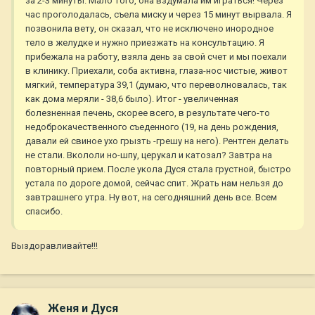
за 2-3 минуты. Мало того, она вздумала им играться! Через
час проголодалась, съела миску и через 15 минут вырвала. Я
позвонила вету, он сказал, что не исключено инородное
тело в желудке и нужно приезжать на консультацию. Я
прибежала на работу, взяла день за свой счет и мы поехали
в клинику. Приехали, соба активна, глаза-нос чистые, живот
мягкий, температура 39,1 (думаю, что переволновалась, так
как дома меряли - 38,6 было). Итог - увеличенная
болезненная печень, скорее всего, в результате чего-то
недоброкачественного съеденного (19, на день рождения,
давали ей свиное ухо грызть -грешу на него). Рентген делать
не стали. Вкололи но-шпу, церукал и катозал? Завтра на
повторный прием. После укола Дуся стала грустной, быстро
устала по дороге домой, сейчас спит. Жрать нам нельзя до
завтрашнего утра. Ну вот, на сегодняшний день все. Всем
спасибо.
Выздоравливайте!!!
Женя и Дуся