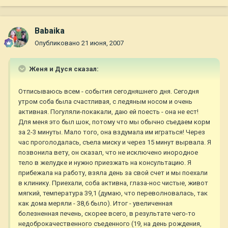
Babaika
Опубликовано
21 июня, 2007
Женя и Дуся сказал:
Отписываюсь всем - события сегодняшнего дня. Сегодня
утром соба была счастливая, с ледяным носом и очень
активная. Погуляли-покакали, даю ей поесть - она не ест!
Для меня это был шок, потому что мы обычно съедаем корм
за 2-3 минуты. Мало того, она вздумала им играться! Через
час проголодалась, съела миску и через 15 минут вырвала. Я
позвонила вету, он сказал, что не исключено инородное
тело в желудке и нужно приезжать на консультацию. Я
прибежала на работу, взяла день за свой счет и мы поехали
в клинику. Приехали, соба активна, глаза-нос чистые, живот
мягкий, температура 39,1 (думаю, что переволновалась, так
как дома меряли - 38,6 было). Итог - увеличенная
болезненная печень, скорее всего, в результате чего-то
недоброкачественного съеденного (19, на день рождения,