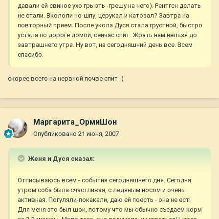
давали ей свиное ухо грызть -грешу на него). Рентген делать
не стали. Вкололи но-шпу, церукал и катозал? Завтра на
повторный прием. После укола Дуся стала грустной, быстро
устала по дороге домой, сейчас спит. Жрать нам нельзя до
завтрашнего утра. Ну вот, на сегодняшний день все. Всем
спасибо.
cкорее всего на нервной почве спит -)
Маргарита_ОрмиШон
Опубликовано
21 июня, 2007
Женя и Дуся сказал:
Отписываюсь всем - события сегодняшнего дня. Сегодня
утром соба была счастливая, с ледяным носом и очень
активная. Погуляли-покакали, даю ей поесть - она не ест!
Для меня это был шок, потому что мы обычно съедаем корм