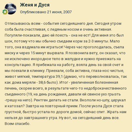
Женя и Дуся
Опубликовано
21 июня, 2007
Отписываюсь всем - события сегодняшнего дня. Сегодня утром
соба была счастливая, с ледяным носом и очень активная.
Погуляли-покакали, даю ей поесть - она не ест! Для меня это был
шок, потому что мы обычно съедаем корм за 2-3 минуты. Мало
того, она вздумала им играться! Через час проголодалась, съела
миску и через 15 минут вырвала. Я позвонила вету, он сказал, что
не исключено инородное тело в желудке и нужно приезжать на
консультацию. Я прибежала на работу, взяла день за свой счет и
мы поехали в клинику. Приехали, соба активна, глаза-нос чистые,
живот мягкий, температура 39,1 (думаю, что переволновалась, так
как дома меряли - 38,6 было). Итог - увеличенная болезненная
печень, скорее всего, в результате чего-то недоброкачественного
съеденного (19, на день рождения, давали ей свиное ухо грызть
-грешу на него). Рентген делать не стали. Вкололи но-шпу, церукал
и катозал? Завтра на повторный прием. После укола Дуся стала
грустной, быстро устала по дороге домой, сейчас спит. Жрать нам
нельзя до завтрашнего утра. Ну вот, на сегодняшний день все.
Всем спасибо.