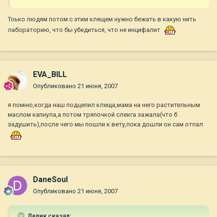
Тоько людям потом с этим клещем нужно бежать в какую нить
лабораторию, что бы убедиться, что не инцифалит
EVA_BILL
Опубликовано
21 июня, 2007
я помню,когда наш подцепил клеща,мама на него растительным
маслом капнула,а потом тряпочкой слекга зажала(что б
задушить),после чего мы пошли к вету,пока дошли он сам отпал
DaneSoul
Опубликовано
21 июня, 2007
Лелик сказал: