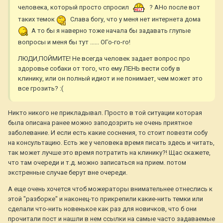
человека, который просто спросил
? АНо после вот
таких темок
Слава богу, что у меня нет интернета дома
А то бы я наверно тоже начала бы задавать глупые
вопросы и меня бы тут ...... ОГо-го-го!
ЛЮДИ,ПОЙМИТЕ! Не всегда человек задает вопрос про
здоровье собаки от того, что ему ЛЕНЬ вести собу в
клинику, или он полный идиот и не понимает, чем может это
все грозить? :(
Никто никого не прикладывал. Просто в той ситуации которая
была описана ранее можно заподозрить не очень приятное
заболевание. И если есть какие соснения, то стоит повезти собу
на консультацию. Есть же у человека время писать здесь и читать,
так может лучше это время потратить на клинику?! Щас скажете,
что там очереди и т.д. можно записаться на прием. потом
экстренные случае берут вне очереди.
А еще очень хочется чтоб можераторы внимательнее отнеслись к
этой "разборке" и наконец-то прикрепили какие-нить темки или
сделали что-нить новенькое как раз для новичков, что б они
прочитали пост и нашли в нем ссылки на самые часто задаваемые