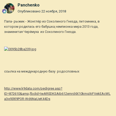
Panchenko
Опубликовано
22 ноября, 2018
Папа- рыжик - Жонглёр из Соколиного Гнезда, питомника, в
котором родилась его бабушка,чемпионка мира 2013 года,
знаменитая Черёмуха из Соколиного Гнезда.
ссылка на международную базу родословных
http://www.k9data.com/pedigree.asp?
ID=872610&amp;fbclid=IwAR0DKSAib612emrd4X10kmqXrFVekEAcWL
a3q93ltl9POR-Wd6NaUeK44Ds