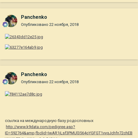
Panchenko
Опубликовано
22 ноября, 2018
Panchenko
Опубликовано
22 ноября, 2018
ссылка на международную базу родословных
http://www.k9data.com/pedigree.asp?
ID=592764&amp;fbclid=IwAR1jLsf3PMUl3564oYGFGT1vvqJchfn72chEB