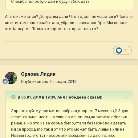
Спасибо,попробую дам и буду наблюдать
А что изменится? Допустим дали Что-то, хоп-не чешется и? Так это
антигистаминное сработало, убрали- зачесался. Ура! Мы поняли -
это Аллергия. Только вопрос то открыт- на что?
1
Орлова Лидия
Опубликовано
7 января, 2019
В 06.01.2019 в 19:39,
Аня Лебедева
сказал:
Здравствуйте,у нас метис лабрика,возраст 7 месяцев,2-3 дня
лезет сильно шесть на спине в основном,на животе облазил
раньше ,но это из за корма было,стали беззерновой давать
и все проходило,так вот что это может быть,линька или на
Новый год его тут накормили всем,сейчас даю только