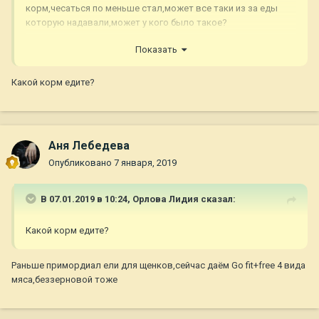
корм,чесаться по меньше стал,может все таки из за еды
которую надавали,может у кого было такое?
Показать
Какой корм едите?
Аня Лебедева
Опубликовано
7 января, 2019
В 07.01.2019 в 10:24,
Орлова Лидия
сказал:
Какой корм едите?
Раньше примордиал ели для щенков,сейчас даём Go fit+free 4 вида
мяса,беззерновой тоже