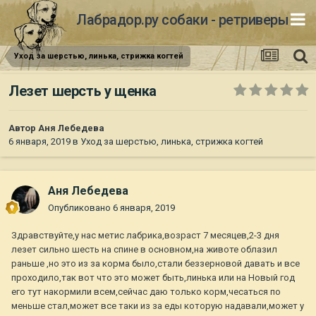
Лабрадор.ру собаки - ретриверы
Уход за шерстью, линька, стрижка когтей
Лезет шерсть у щенка
Автор
Аня Лебедева
6 января, 2019
в
Уход за шерстью, линька, стрижка когтей
Аня Лебедева
Опубликовано
6 января, 2019
Здравствуйте,у нас метис лабрика,возраст 7 месяцев,2-3 дня
лезет сильно шесть на спине в основном,на животе облазил
раньше ,но это из за корма было,стали беззерновой давать и все
проходило,так вот что это может быть,линька или на Новый год
его тут накормили всем,сейчас даю только корм,чесаться по
меньше стал,может все таки из за еды которую надавали,может у