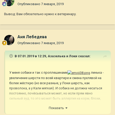
Опубликовано
7 января, 2019
Вывод: Вам обязательно нужно к ветеринару.
Аня Лебедева
Опубликовано
7 января, 2019
В 07.01.2019 в 12:29,
Азазелька и Локи
сказал:
У меня собаки и так с проплешинами
линька -
увеличение шерсти по всей квартире и смена пухлявой на
более жёсткую (но все разные, у Локи шерсть, как
проволока, а у Кали мягкая). И собака не должна чесаться
постоянно, почёсываться может, но если прям явно
сильный зуд, то это может быть аллергия на корм, блохи,
ещё какая-нибудь кожная гадость.
Показать