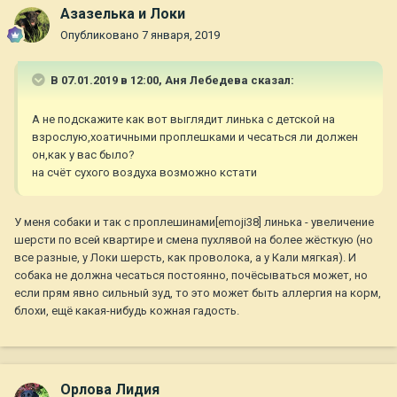
Азазелька и Локи
Опубликовано
7 января, 2019
В 07.01.2019 в 12:00,
Аня Лебедева
сказал:
А не подскажите как вот выглядит линька с детской на
взрослую,хоатичными проплешками и чесаться ли должен
он,как у вас было?
на счёт сухого воздуха возможно кстати
У меня собаки и так с проплешинами[emoji38] линька - увеличение
шерсти по всей квартире и смена пухлявой на более жёсткую (но
все разные, у Локи шерсть, как проволока, а у Кали мягкая). И
собака не должна чесаться постоянно, почёсываться может, но
если прям явно сильный зуд, то это может быть аллергия на корм,
блохи, ещё какая-нибудь кожная гадость.
Орлова Лидия