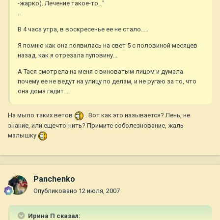
-жарко). Лечение такое-то..."
..
В 4 часа утра, в воскресенье ее не стало.....
Я помню как она появилась на свет 5 с половиной месяцев
назад, как я отрезала пуповину...
А Тася смотрела на меня с виноватым лицом и думала
почему ее не ведут на улицу по делам, и не ругаю за то, что
она дома гадит...
На мыло таких ветов
. Вот как это называется? Лень, не
знание, или ещечто-нить? Примите соболезнование, жаль
малышку
Panchenko
Опубликовано
12 июля, 2007
Ирина П сказал: