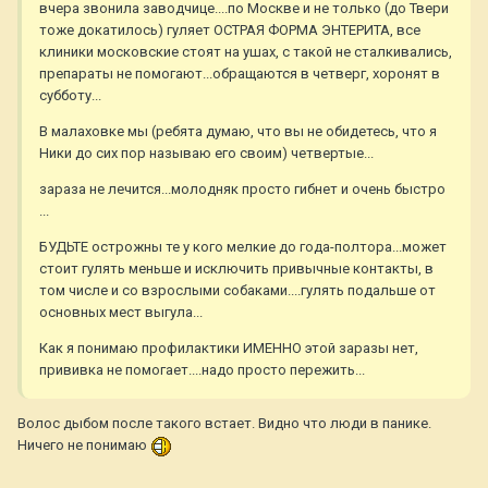
вчера звонила заводчице....по Москве и не только (до Твери
тоже докатилось) гуляет ОСТРАЯ ФОРМА ЭНТЕРИТА, все
клиники московские стоят на ушах, с такой не сталкивались,
препараты не помогают...обращаются в четверг, хоронят в
субботу...
В малаховке мы (ребята думаю, что вы не обидетесь, что я
Ники до сих пор называю его своим) четвертые...
зараза не лечится...молодняк просто гибнет и очень быстро
...
БУДЬТЕ острожны те у кого мелкие до года-полтора...может
стоит гулять меньше и исключить привычные контакты, в
том числе и со взрослыми собаками....гулять подальше от
основных мест выгула...
Как я понимаю профилактики ИМЕННО этой заразы нет,
прививка не помогает....надо просто пережить...
Волос дыбом после такого встает. Видно что люди в панике.
Ничего не понимаю