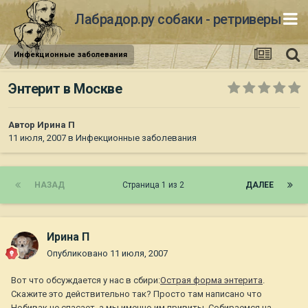
Лабрадор.ру собаки - ретриверы
Инфекционные заболевания
Энтерит в Москве
Автор
Ирина П
11 июля, 2007
в
Инфекционные заболевания
НАЗАД
Страница 1 из 2
ДАЛЕЕ
Ирина П
Опубликовано
11 июля, 2007
Вот что обсуждается у нас в сбири:
Острая форма энтерита
.
Скажите это действительно так? Просто там написано что
Нобивак не спасает, а мы именно им привиты. Собираемся на