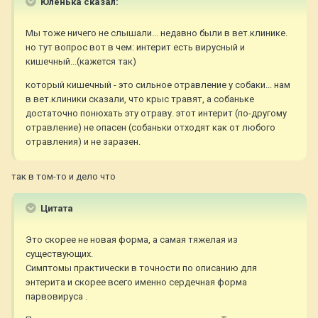
Юленька сказал:
Мы тоже ничего не слышали... недавно были в вет.клинике.
но тут вопрос вот в чем: интерит есть вирусный и
кишечный...(кажется так)
который кишечный - это сильное отравление у собаки... нам
в вет.клиники сказали, что крыс травят, а собаньке
достаточно понюхать эту отраву. этот интерит (по-другому
отравление) не опасен (собаньки отходят как от любого
отравления) и не заразен.
так в том-то и дело что
Цитата
Это скорее не новая форма, а самая тяжелая из
существующих.
Симптомы практически в точности по описанию для
энтерита и скорее всего именно сердечная форма
парвовируса .