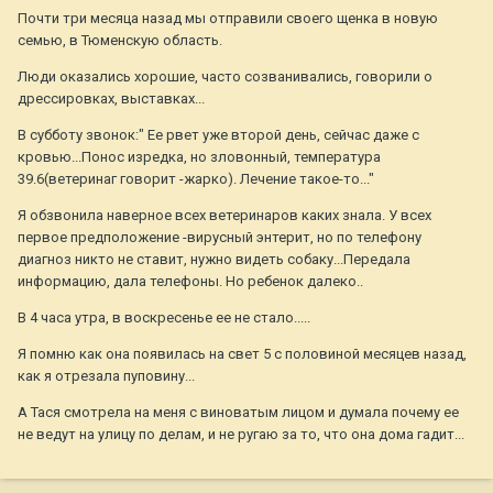
Почти три месяца назад мы отправили своего щенка в новую
семью, в Тюменскую область.
Люди оказались хорошие, часто созванивались, говорили о
дрессировках, выставках...
В субботу звонок:" Ее рвет уже второй день, сейчас даже с
кровью...Понос изредка, но зловонный, температура
39.6(ветеринаг говорит -жарко). Лечение такое-то..."
Я обзвонила наверное всех ветеринаров каких знала. У всех
первое предположение -вирусный энтерит, но по телефону
диагноз никто не ставит, нужно видеть собаку...Передала
информацию, дала телефоны. Но ребенок далеко..
В 4 часа утра, в воскресенье ее не стало.....
Я помню как она появилась на свет 5 с половиной месяцев назад,
как я отрезала пуповину...
А Тася смотрела на меня с виноватым лицом и думала почему ее
не ведут на улицу по делам, и не ругаю за то, что она дома гадит...