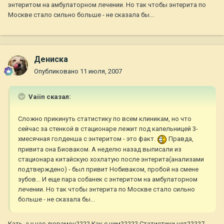
энтеритом на амбулаторном лечении. Но так чтобы энтерита по
Москве стало сильно больше - не сказала бы...
Дениска
Опубликовано
11 июля, 2007
Vaiin сказал:
Сложно прикинуть статистику по всем клиникам, но что
сейчас за стенкой в стационаре лежит под капельницей 3-
хмесячная голденша с энтеритом - это факт.
Правда,
привита она Биоваком. А неделю назад выписали из
стационара китайскую хохлатую после энтерита(анализами
подтверждено) - был привит Нобиваком, пробой на смене
зубов... И еще пара собанек с энтеритом на амбулаторном
лечении. Но так чтобы энтерита по Москве стало сильно
больше - не сказала бы...
Кать, а у нас дюрамон???? Как с ним????? Статистики нет????7