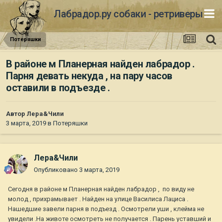
Лабрадор.ру собаки - ретриверы
Потеряшки
В районе м Планерная найден лабрадор .
Парня девать некуда , на пару часов
оставили в подъезде .
Автор
Лера&Чили
3 марта, 2019
в
Потеряшки
Лера&Чили
Опубликовано
3 марта, 2019
Сегодня в районе м Планерная найден лабрадор , по виду не
молод , прихрамывает . Найден на улице Василиса Лациса .
Нашедшие завели парня в подъезд . Осмотрели уши , клейма не
увидели .На животе осмотреть не получается . Парень уставший и