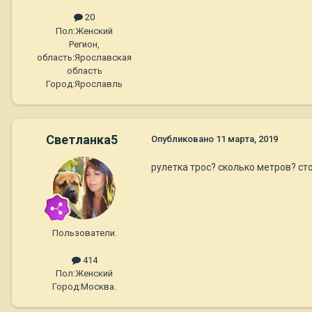
20
Пол:
Женский
Регион,
область:
Ярославская
область
Город:
Ярославль
Светланка5
Опубликовано
11 марта, 2019
рулетка трос? сколько метров? ст
Пользователи.
414
Пол:
Женский
Город:
Москва.