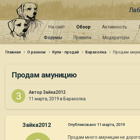
Лаб
На сайт
Обзор
Активность
Форумы
Правила
Модераторы
Главная
О разном
Купи - продай
Барахолка
Продам амун
Продам амуницию
Автор
Зайка2012
11 марта, 2019
в
Барахолка
Зайка2012
Опубликовано
11 марта, 2019
Продам много амуниции не дорого