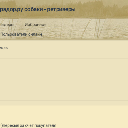
радор.ру собаки - ретриверы
Лидеры
Избранное
Пользователи онлайн
ицию
!)пересыл за счет покупателя