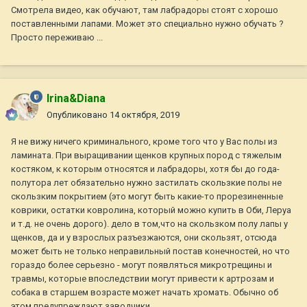
Смотрела видео, как обучают, там лабрадоры стоят с хорошо
поставленными лапами. Может это специально нужно обучать ?
Просто переживаю ...
Irina&Diana
Опубликовано
14 октября, 2019
Я не вижу ничего криминального, кроме того что у Вас полы из
ламината. При выращивании щенков крупных пород с тяжелым
костяком, к которым относятся и лабрадоры, хотя бы до года-
полутора лет обязательно нужно застилать скользкие полы не
скользким покрытием (это могут быть какие-то прорезиненные
коврики, остатки ковролина, который можно купить в Оби, Леруа
и т.д. не очень дорого). дело в том,что на скользком полу лапы у
щенков, да и у взрослых разъезжаются, они скользят, отсюда
может быть не только неправильный постав конечностей, но что
гораздо более серьезно - могут появляться микротрещины и
травмы, которые впоследствии могут привести к артрозам и
собака в старшем возрасте может начать хромать. Обычно об
этом предупреждают заводчики..