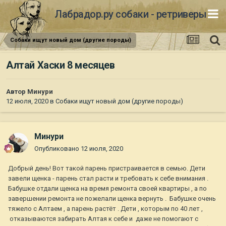
Лабрадор.ру собаки - ретриверы
Собаки ищут новый дом (другие породы)
Алтай Хаски 8 месяцев
Автор
Минури
12 июля, 2020
в
Собаки ищут новый дом (другие породы)
Минури
Опубликовано
12 июля, 2020
Добрый день! Вот такой парень пристраивается в семью. Дети
завели щенка - парень стал расти и требовать к себе внимания .
Бабушке отдали щенка на время ремонта своей квартиры , а по
завершении ремонта не пожелали щенка вернуть . Бабушке очень
тяжело с Алтаем , а парень растёт . Дети , которым по 40 лет ,
отказываются забирать Алтая к себе и даже не помогают с