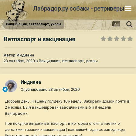
Лабрадор.ру собаки - ретриверы
Вакцинация, ветпаспорт, уколы
Ветпаспорт и вакцинация
Автор
Индиана
23 октября, 2020
в
Вакцинация, ветпаспорт, уколы
Индиана
Опубликовано
23 октября, 2020
Добрый день. Нашему голдену 10 недель. Забирали домой почти в
2 месяца. Был вакцинирован заводчиками в 5 и 8 недель
Вангардом7.
При покупке выдали ветпаспорт, в котором стоят отметки о
дегельминтизации и вакцинации ( наклейки+подпись заводчицы,
без штампов, как я поняла, кололи сами).