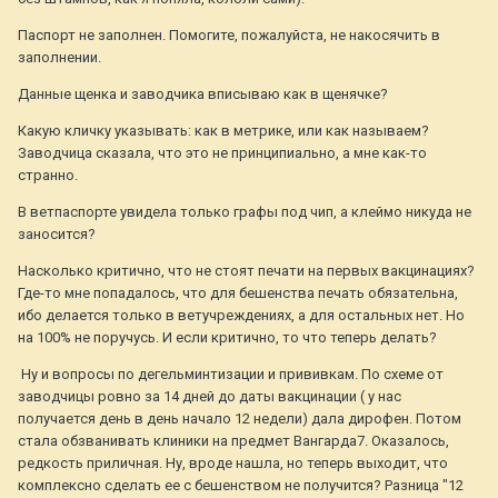
Паспорт не заполнен. Помогите, пожалуйста, не накосячить в
заполнении.
Данные щенка и заводчика вписываю как в щенячке?
Какую кличку указывать: как в метрике, или как называем?
Заводчица сказала, что это не принципиально, а мне как-то
странно.
В ветпаспорте увидела только графы под чип, а клеймо никуда не
заносится?
Насколько критично, что не стоят печати на первых вакцинациях?
Где-то мне попадалось, что для бешенства печать обязательна,
ибо делается только в ветучреждениях, а для остальных нет. Но
на 100% не поручусь. И если критично, то что теперь делать?
Ну и вопросы по дегельминтизации и прививкам. По схеме от
заводчицы ровно за 14 дней до даты вакцинации ( у нас
получается день в день начало 12 недели) дала дирофен. Потом
стала обзванивать клиники на предмет Вангарда7. Оказалось,
редкость приличная. Ну, вроде нашла, но теперь выходит, что
комплексно сделать ее с бешенством не получится? Разница "12