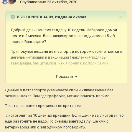
Опубликовано
23 октября, 2020
В 23.10.2020 в 14:09,
Индиана
сказал:
Добрый день. Нашему голдену 10 недель. Забирали домой
почти в 2 месяца. Был вакцинирован заводчиками в 5 и 8
недель Вангардом7.
При покупке выдали ветпаспорт, в котором стоят отметки о
дегельминтизации и вакцинации ( наклейки+подпись
заводчицы, без штампов, как я поняла, кололи сами).
Паспорт не заполнен. Помогите, пожалуйста, не накосячить в
Показать
заполнении.
Данные щенка и заводчика вписываю как в щенячке?
Данные в ветпаспорте указываете свои и кличка щенка без
разницы какая. Там где графа чип, можно вписать клеймо.
Какую кличку указывать: как в метрике, или как называем?
Заводчица сказала, что это не принципиально, а мне как-то
Печати на первых прививках не критичны.
странно.
Глистогонят за 10 дней до прививки. Если щен не заглистован, то
В ветпаспорте увидела только графы под чип, а клеймо
еще раз гонять не надо. По схемам вангарда лучше кмк с
никуда не заносится?
ветеринаром или с заводчиком поговорить.