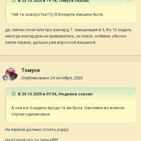
В 23.10.2020 в 19:18,
Томуся
сказал:
Чёй та сыворотка?))) В 8 недель вакцина была
да, сейчас почитала про вангард 7 - вакцинация в 5, 8 и 12 недель.
никогда вангардом не прививались, не знала. нобивак обычно
паппи первая, дальше уже взрослой вакциной.
Томуся
Опубликовано
24 октября, 2020
В 24.10.2020 в 07:54,
Индиана
сказал:
А она и в 5 недель вроде та же была. Наклейки во всяком
случае одинаковые
На первой должно стоять puppy
На второй что то типа HPPI