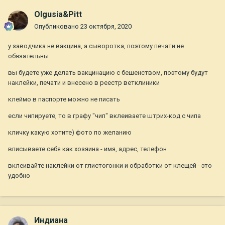
Olgusia&Pitt
И, кстати, если дважды прививали Вангардом7, то и третья
должна быть такая же, или можно использовать другую
Опубликовано
23 октября, 2020
вакцину?
у заводчика не вакцина, а сыворотка, поэтому печати не
Извините, что так много вопросов. Очень надеюсь на
обязательны
помощь.
вы будете уже делать вакцинацию с бешенством, поэтому будут
наклейки, печати и внесено в реестр ветклиники
клеймо в паспорте можно не писать
если чипируете, то в графу "чип" вклеиваете штрих-код с чипа
кличку какую хотите) фото по желанию
вписываете себя как хозяина - имя, адрес, телефон
вклеивайте наклейки от глистогонки и обработки от клещей - это
удобно
Индиана