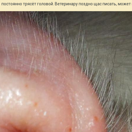
 постоянно трясёт головой. Ветеринару поздно щас писать, может 