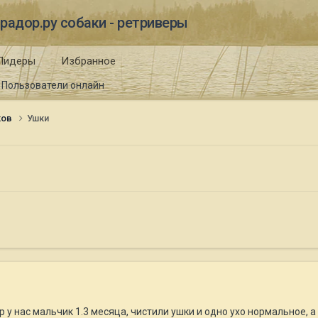
радор.ру собаки - ретриверы
Лидеры
Избранное
Пользователи онлайн
ков
Ушки
у нас мальчик 1.3 месяца, чистили ушки и одно ухо нормальное, а