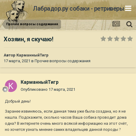
Лабрадор.ру собаки - ретриверы
Прочие вопросы содержания
Хозяин, я скучаю!
Автор
КарманныйТигр
17 марта, 2021
в
Прочие вопросы содержания
КарманныйТигр
Опубликовано
17 марта, 2021
Добрый день!
Заранее извиняюсь, если данная тема уже была создана, но я не
нашла. Подскажите, сколько часов Ваша собака проводит дома
одна? В интернете очень много всякой информацию на этот счёт,
но хочется узнать мнение самих владельцев данной породы
?