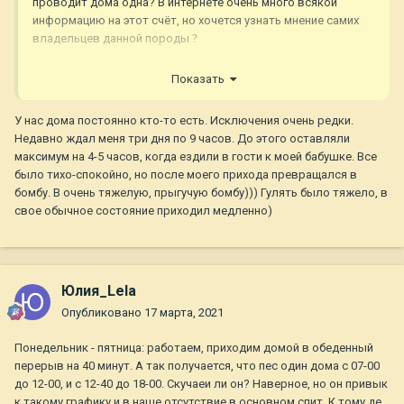
проводит дома одна? В интернете очень много всякой
информацию на этот счёт, но хочется узнать мнение самих
владельцев данной породы
?
Спасибо!!!
Показать
У нас дома постоянно кто-то есть. Исключения очень редки.
Недавно ждал меня три дня по 9 часов. До этого оставляли
максимум на 4-5 часов, когда ездили в гости к моей бабушке. Все
было тихо-спокойно, но после моего прихода превращался в
бомбу. В очень тяжелую, прыгучую бомбу))) Гулять было тяжело, в
свое обычное состояние приходил медленно)
Юлия_Lela
Опубликовано
17 марта, 2021
Понедельник - пятница: работаем, приходим домой в обеденный
перерыв на 40 минут. А так получается, что пес один дома с 07-00
до 12-00, и с 12-40 до 18-00. Скучаеи ли он? Наверное, но он привык
к такому графику и в наше отсутствие в основном спит. К тому де