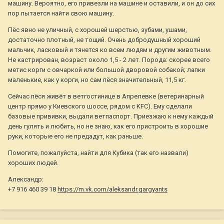
машину. Вероятно, его привезли на машине и оставили, и он до сих
пор пытается найти свою машину.
Пёс явно не уличный, с хорошей шерстью, зубами, ушами,
достаточно плотный, не тощий. Очень добродушный хороший
мальчик, ласковый и тянется ко всем людям и другим животным.
Не кастрирован, возраст около 1,5 - 2 лет. Порода: скорее всего
метис корги с овчаркой или большой дворовой собакой; лапки
маленькие, как у корги, но сам пёся значительный, 11,5 кг.
Сейчас пёся живёт в ветгостинице в Апрелевке (ветеринарный
центр прямо у Киевского шоссе, рядом с KFC). Ему сделали
базовые прививки, выдали ветпаспорт. Приезжаю к нему каждый
день гулять и любить, но не знаю, как его пристроить в хорошие
руки, которые его не предадут, как раньше.
Помогите, пожалуйста, найти для Кубика (так его назвали)
хороших людей.
Александр:
+7 916 460 39 18
https://m.vk.com/aleksandr.gargyants