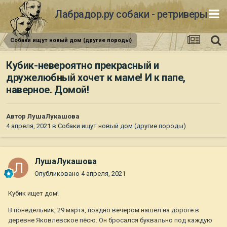
Лабрадор.ру собаки - ретриверы
Собаки ищут новый дом (другие породы)
Кубик-невероятно прекрасный и
дружелюбный хочет к маме! И к папе,
наверное. Домой!
Автор
ЛушаЛукашова
4 апреля, 2021
в
Собаки ищут новый дом (другие породы)
ЛушаЛукашова
Опубликовано
4 апреля, 2021
Кубик ищет дом!
В понедельник, 29 марта, поздно вечером нашёл на дороге в
деревне Яковлевское пёсю. Он бросался буквально под каждую