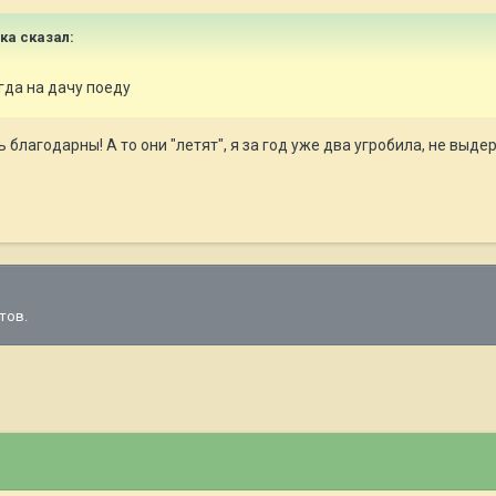
ка
сказал:
гда на дачу поеду
 благодарны! А то они "летят", я за год уже два угробила, не вы
тов.