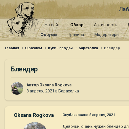
Лаб
На сайт
Обзор
Активность
Форумы
Правила
Модераторы
Главная
О разном
Купи - продай
Барахолка
Блендер
Блендер
Автор
Oksana Rogkova
8 апреля, 2021
в
Барахолка
Oksana Rogkova
Опубликовано
8 апреля, 2021
Девочки, очень нужен блендер дл