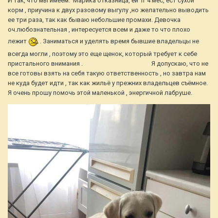
И так, что мы имеем. Марика отказница, ей 1г 4 мес, ест сухой
корм , приучина к двух разовому выгулу ,но желательно выводить
ее три раза, так как бываю небольшие промахи. Девочка
оч.любознательная , интересуется всем и даже то что плохо
лежит
. Заниматься и уделять время бывшие владельцы не
всегда могли , поэтому это еще щенок, который требует к себе
пристального внимания . Я допускаю, что не
все готовы взять на себя такую ответственность , но завтра нам
не куда будет идти , так как жильё у прежних владельцев съёмное.
Я очень прошу помочь этой маленькой , энергичной лабруше.