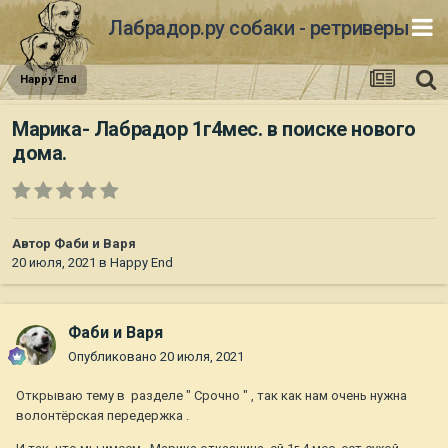
Лабрадор.ру собаки - ретриверы
Happy End
Марика- Лабрадор 1г4мес. в поиске нового
дома.
Автор
Фаби и Варя
20 июля, 2021
в
Happy End
Фаби и Варя
Опубликовано
20 июля, 2021
Открываю тему в разделе " Срочно " , так как нам очень нужна
волонтёрская передержка .