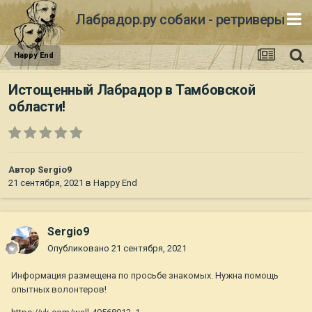
Лабрадор.ру собаки - ретриверы
Happy End
Истощенный Лабрадор в Тамбовской
области!
Автор
Sergio9
21 сентября, 2021
в
Happy End
Sergio9
Опубликовано
21 сентября, 2021
Информация размещена по просьбе знакомых. Нужна помощь
опытных волонтеров!