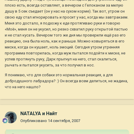
плохо есть, всегда оставляет, а вечером с Гелоканом за милую
душу в 5 сек съедает (он у нас на сухом корме). Так вот, утром он
свою еду стал игнорировать и просит у нас, когда мы завтракаем.
Меня это достало, я подхожу к еде протягиваю руки и говорю
«Моё», меня он не укусил, но резко схватил руку открытой пастью
и не стал кусать. Вечером того же дня мы проверили ещё раз его
реакцию, она была ноль, как и раньше. Можно ковыряться в его
миске, когда он кушает, ноль эмоций. Сегодня утром утренняя
программа повторилась, когда муж пытался подойти к миске, не
успев протянуть руку, Дарк прыгнул на него, стал скалиться,
рычать и пытался укусить, за что получил в нос.
Я понимаю, что для собаки это нормальная реакция, а для
добродушного лабрадора? :) Он всегда всем делиться, не жадина,
что на него нашло?
NATALYA и Найт
Опубликовано
14 сентября, 2007