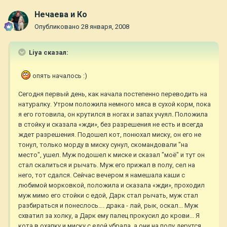
Нечаева и Ко
Опубликовано
28 января, 2008
Liya сказал:
опять началось :)
Сегодня первый день, как начала постепенно переводить на
натуралку. Утром положила немного мяса в сухой корм, пока
я его готовила, он крутился в ногах и запах учуял. Положила
в стойку и сказала «жди», без разрешения не есть и всегда
ждет разрешения. Подошел кот, понюхал миску, он его не
тонул, только морду в миску сунул, скомандовали "на
место", ушел. Муж подошел к миске и сказал "моё" и тут он
стал скалиться и рычать. Муж его прижал в полу, сел на
него, тот сдался. Сейчас вечером я намешала каши с
любимой морковкой, положила и сказала «жди», проходил
муж мимо его стойки с едой, Дарк стал рычать, муж стал
разбираться и понеслось…. драка - лай, рык, оскал... Муж
схватил за холку, а Дарк ему палец прокусил до крови... Я
кота в охапку и миску с едой убрала, а они на полу дерутся,