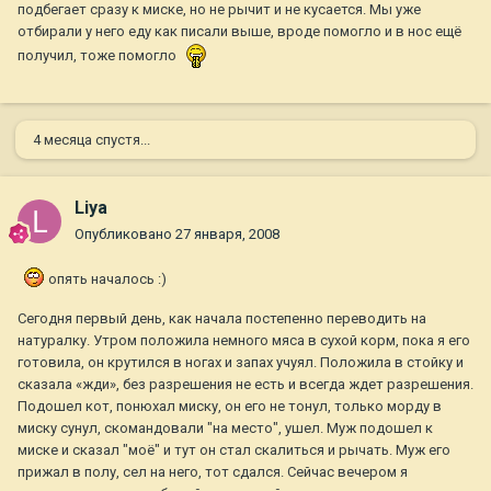
подбегает сразу к миске, но не рычит и не кусается. Мы уже
отбирали у него еду как писали выше, вроде помогло и в нос ещё
получил, тоже помогло
4 месяца спустя...
Liya
Опубликовано
27 января, 2008
опять началось :)
Сегодня первый день, как начала постепенно переводить на
натуралку. Утром положила немного мяса в сухой корм, пока я его
готовила, он крутился в ногах и запах учуял. Положила в стойку и
сказала «жди», без разрешения не есть и всегда ждет разрешения.
Подошел кот, понюхал миску, он его не тонул, только морду в
миску сунул, скомандовали "на место", ушел. Муж подошел к
миске и сказал "моё" и тут он стал скалиться и рычать. Муж его
прижал в полу, сел на него, тот сдался. Сейчас вечером я