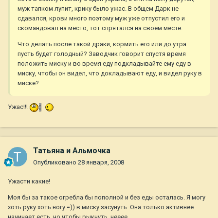
муж тапком лупит, крику было ужас. В общем Дарк не
сдавался, крови много поэтому муж уже отпустил его и
скомандовал на место, тот спрятался на своем месте.
Что делать после такой драки, кормить его или до утра
пусть будет голодный? Заводчик говорит спустя время
положить миску и во время еду подкладывайте ему еду в
миску, чтобы он видел, что докладывают еду, и видел руку в
миске?
Ужас!!!
Татьяна и Альмочка
Опубликовано
28 января, 2008
Ужасти какие!
Моя бы за такое огребла бы пополной и без еды осталась. Я могу
хоть руку хоть ногу =)) в миску засунуть. Она только активнее
начинает есть, но чтобы рыкнуть, нееее