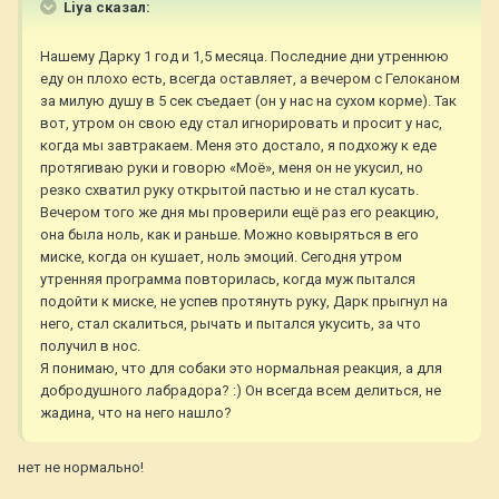
Liya сказал:
Нашему Дарку 1 год и 1,5 месяца. Последние дни утреннюю
еду он плохо есть, всегда оставляет, а вечером с Гелоканом
за милую душу в 5 сек съедает (он у нас на сухом корме). Так
вот, утром он свою еду стал игнорировать и просит у нас,
когда мы завтракаем. Меня это достало, я подхожу к еде
протягиваю руки и говорю «Моё», меня он не укусил, но
резко схватил руку открытой пастью и не стал кусать.
Вечером того же дня мы проверили ещё раз его реакцию,
она была ноль, как и раньше. Можно ковыряться в его
миске, когда он кушает, ноль эмоций. Сегодня утром
утренняя программа повторилась, когда муж пытался
подойти к миске, не успев протянуть руку, Дарк прыгнул на
него, стал скалиться, рычать и пытался укусить, за что
получил в нос.
Я понимаю, что для собаки это нормальная реакция, а для
добродушного лабрадора? :) Он всегда всем делиться, не
жадина, что на него нашло?
нет не нормально!