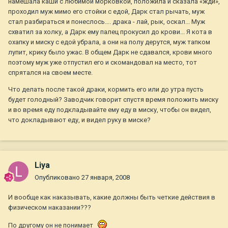
намешала каши с любимой морковкой, положила и сказала «жди»,
проходил муж мимо его стойки с едой, Дарк стал рычать, муж
стал разбираться и понеслось…. драка - лай, рык, оскал... Муж
схватил за холку, а Дарк ему палец прокусил до крови... Я кота в
охапку и миску с едой убрала, а они на полу дерутся, муж тапком
лупит, крику было ужас. В общем Дарк не сдавался, крови много
поэтому муж уже отпустил его и скомандовал на место, тот
спрятался на своем месте.
Что делать после такой драки, кормить его или до утра пусть
будет голодный? Заводчик говорит спустя время положить миску
и во время еду подкладывайте ему еду в миску, чтобы он видел,
что докладывают еду, и видел руку в миске?
Liya
Опубликовано
27 января, 2008
И вообще как наказывать, какие должны быть четкие действия в
физическом наказании???
По другому он не понимает