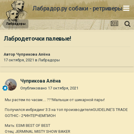
Лабрадор.ру собаки - ретриверы
Лабрадоры
Лабродеточки палевые!
Автор
Чуприкова Алёна
17 октября, 2021
в
Лабрадоры
Чуприкова Алёна
Опубликовано
17 октября, 2021
Мы растем по часам....
?
?‍?
Ma
лыши от шикарной пары!
Получился инбридинг
3:3 на топ производителя
GUIDELINE'S TRADE
GOTHIC - 2*ИНТЕРЧЕМПИОН
Мать: ESMI BEST OF BEST
Отец: JERMINAL MISTY SHOW BAKER