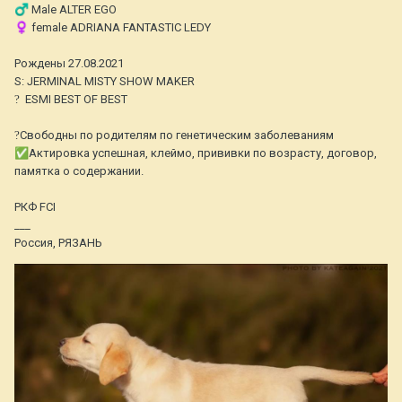
♂️
Male ALTER EGO
♀️
female ADRIANA FANTASTIC LEDY
⠀
Рождены 27.08.2021
S: JERMINAL MISTY SHOW MAKER
?
ESMI BEST OF BEST
⠀
?
Свободны по родителям по генетическим заболеваниям
✅
Актировка успешная, клеймо, прививки по возрасту, договор,
памятка о содержании.
⠀
РКФ FCI
___
Россия, РЯЗАНЬ