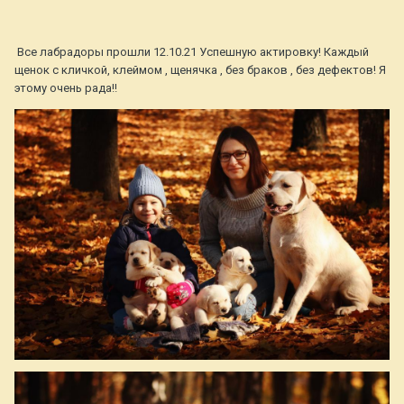
Все лабрадоры прошли 12.10.21 Успешную актировку! Каждый
щенок с кличкой, клеймом , щенячка , без браков , без дефектов! Я
этому очень рада!!