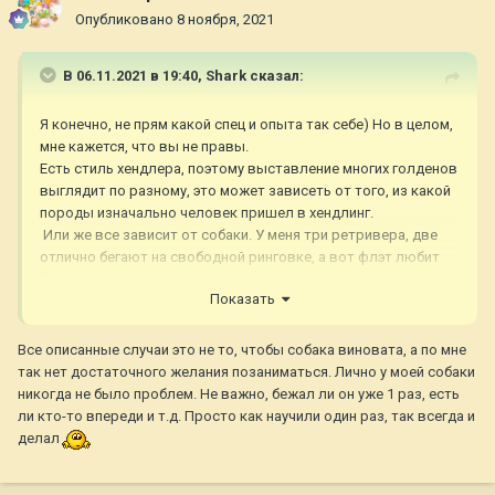
Опубликовано
8 ноября, 2021
В 06.11.2021 в 19:40,
Shark
сказал:
Я конечно, не прям какой спец и опыта так себе) Но в целом,
мне кажется, что вы не правы.
Есть стиль хендлера, поэтому выставление многих голденов
выглядит по разному, это может зависеть от того, из какой
породы изначально человек пришел в хендлинг.
Или же все зависит от собаки. У меня три ретривера, две
отлично бегают на свободной ринговке, а вот флэт любит
бегать носом в пол и никак не могу с ней справиться,
Показать
поэтому приходится ринговкой голову задирать, выглядит
это примерно так же, как на последнем фото. Или вот
старшая любит психовать, если я перед ней в ринг кого-то
Все описанные случаи это не то, чтобы собака виновата, а по мне
еще выводила и бежать а-ля немец, и тогда ринговка в беге
так нет достаточного желания позаниматься. Лично у моей собаки
тоже уже не свободная, потому что надо сдерживать
никогда не было проблем. Не важно, бежал ли он уже 1 раз, есть
"галоп". А младшая иногда ленится, типа я этот ринг
ли кто-то впереди и т.д. Просто как научили один раз, так всегда и
отработала, следующий беги сама, и тогда тоже ринговка
делал
затягивается, что бы не как кляча.
?