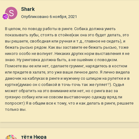
Shark
Опубликовано
6 ноября, 2021
В целом, по поводу работы в ринге. Собака должна уметь
показывать зубы, стоять в стойке(как она это будет делать, это
вы решаете, свободная или ручная и т.д., главное не сидеть), и
бежать рысью рядом. Как вы заставите ее бежать рысью, тоже
никого особо не волнует. Никаких других норм выставления я не
знаю. Ну ринговка должна быть, а не ошейник с поводком.
Помоете вы ее или нет, сделаете груминг, нарядитесь в костюм
или придете в халате, это уже ваше личное дело. Я лично видела
дамочек на каблуках в ринге и мужчину со шпицом на рулетке и в
куртке(думаю он с собакой в точь-точь так же гуляет
?
). Судья
может обратить на это внимание или нет, но с ринга вас за
грязную собаку или не совсем выставочную одежду вряд ли
попросят) Я в общем все к тому, что и как делать в ринге, решаете
только вы.
тётя Нюра