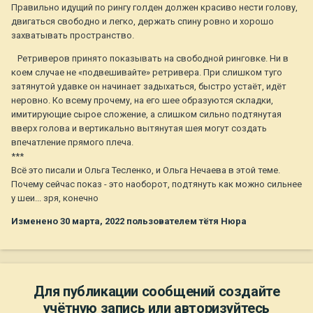
Правильно идущий по рингу голден должен красиво нести голову,
двигаться свободно и легко, держать спину ровно и хорошо
захватывать пространство.
Ретриверов принято показывать на свободной ринговке. Ни в
коем случае не «подвешивайте» ретривера. При слишком туго
затянутой удавке он начинает задыхаться, быстро устаёт, идёт
неровно. Ко всему прочему, на его шее образуются складки,
имитирующие сырое сложение, а слишком сильно подтянутая
вверх голова и вертикально вытянутая шея могут создать
впечатление прямого плеча.
***
Всё это писали и Ольга Тесленко, и Ольга Нечаева в этой теме.
Почему сейчас показ - это наоборот, подтянуть как можно сильнее
у шеи... зря, конечно
Изменено
30 марта, 2022
пользователем тётя Нюра
Для публикации сообщений создайте
учётную запись или авторизуйтесь