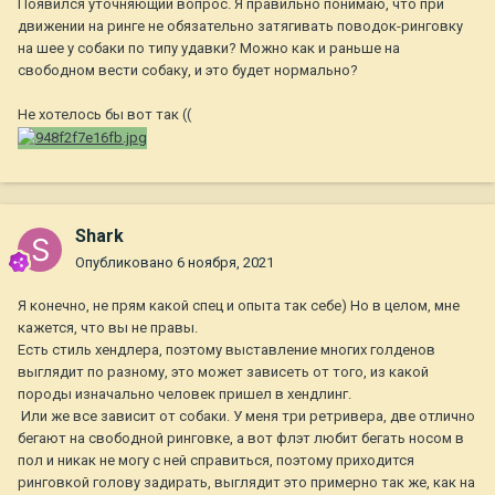
Появился уточняющий вопрос. Я правильно понимаю, что при
движении на ринге не обязательно затягивать поводок-ринговку
на шее у собаки по типу удавки? Можно как и раньше на
свободном вести собаку, и это будет нормально?
Не хотелось бы вот так ((
Shark
Опубликовано
6 ноября, 2021
Я конечно, не прям какой спец и опыта так себе) Но в целом, мне
кажется, что вы не правы.
Есть стиль хендлера, поэтому выставление многих голденов
выглядит по разному, это может зависеть от того, из какой
породы изначально человек пришел в хендлинг.
Или же все зависит от собаки. У меня три ретривера, две отлично
бегают на свободной ринговке, а вот флэт любит бегать носом в
пол и никак не могу с ней справиться, поэтому приходится
ринговкой голову задирать, выглядит это примерно так же, как на