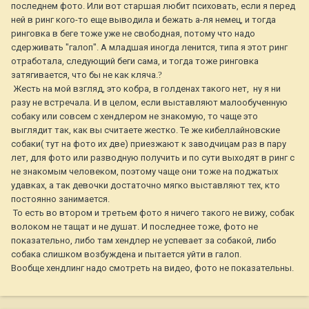
последнем фото. Или вот старшая любит психовать, если я перед
ней в ринг кого-то еще выводила и бежать а-ля немец, и тогда
ринговка в беге тоже уже не свободная, потому что надо
сдерживать "галоп". А младшая иногда ленится, типа я этот ринг
отработала, следующий беги сама, и тогда тоже ринговка
затягивается, что бы не как кляча.
?
Жесть на мой взгляд, это кобра, в голденах такого нет, ну я ни
разу не встречала. И в целом, если выставляют малообученную
собаку или совсем с хендлером не знакомую, то чаще это
выглядит так, как вы считаете жестко. Те же кибеллайновские
собаки( тут на фото их две) приезжают к заводчицам раз в пару
лет, для фото или разводную получить и по сути выходят в ринг с
не знакомым человеком, поэтому чаще они тоже на поджатых
удавках, а так девочки достаточно мягко выставляют тех, кто
постоянно занимается.
То есть во втором и третьем фото я ничего такого не вижу, собак
волоком не тащат и не душат. И последнее тоже, фото не
показательно, либо там хендлер не успевает за собакой, либо
собака слишком возбуждена и пытается уйти в галоп.
Вообще хендлинг надо смотреть на видео, фото не показательны.