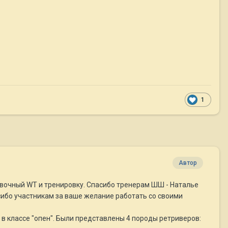
1
Автор
овочный WT и тренировку. Спасибо тренерам ШШ - Наталье
сибо участникам за ваше желание работать со своими
ка в классе "опен". Были представлены 4 породы ретриверов: