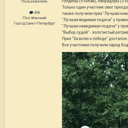
голдены (9 собак), лабрадоры (3 со
Пользователи.
Только один участник смог преодол
456
также получили приз "Лучшая ком
Пол:
Женский
"Лучшая видимая подача" у прямо
Город:
Санкт-Петербург
"Лучшая невидимая подача" у пря
"Выбор судей" - золотистый ретр
Приз "За волю к победе" достался
Все участники получили заряд бод