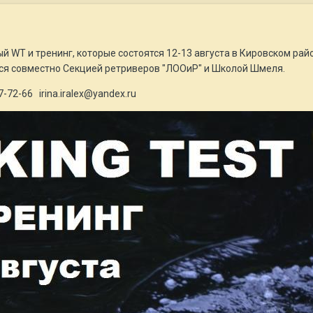
й WT и тренинг, которые состоятся 12-13 августа в Кировском ра
ся совместно Секцией ретриверов "ЛООиР" и Школой Шмеля.
-72-66 irina.iralex@yandex.ru