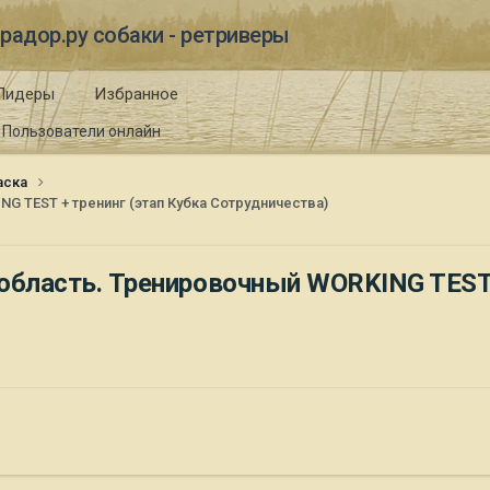
радор.ру собаки - ретриверы
Лидеры
Избранное
Пользователи онлайн
таска
NG TEST + тренинг (этап Кубка Сотрудничества)
 область. Тренировочный WORKING TEST 