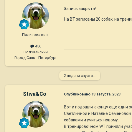
Запись закрыта!
На ВТ записаны 20 собак, на тренин
Пользователи.
456
Пол:
Женский
Город:
Санкт-Петербург
2 недели спустя...
Stiva&Co
Опубликовано
13 августа, 2023
Вот и подошли к концу еще одни 
Светличной и Наталье Семеновой 
собаками и учиться новому.
В тренировочном WT приняли участи