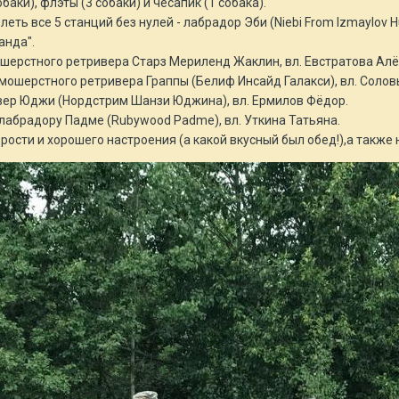
баки), флэты (3 собаки) и чесапик (1 собака).
еть все 5 станций без нулей - лабрадор Эби (Niebi From Izmaylov Hu
анда".
шерстного ретривера Старз Мериленд Жаклин, вл. Евстратова Алё
мошерстного ретривера Граппы (Белиф Инсайд Галакси), вл. Солов
ивер Юджи (Нордстрим Шанзи Юджина), вл. Ермилов Фёдор.
 лабрадору Падме (Rubywood Padme), вл. Уткина Татьяна.
рости и хорошего настроения (а какой вкусный был обед!),а такж