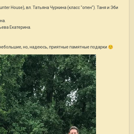
nter House), вл. Татьяна Чуркина (класс "опен"). Таня и Эби
на.
ьева Екатерина.
е небольшие, но, надеюсь, приятные памятные подарки
☺️