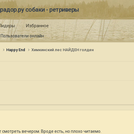
радор.ру собаки - ретриверы
Лидеры
Избранное
Пользователи онлайн
и
Happy End
Химкинский лес НАЙДЕН голден
смотреть вечером. Вроде есть, но плохо читаемо.