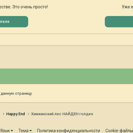
стве. Это очень просто!
Уже е
ателя
 данную страницу
и
Happy End
Химкинский лес НАЙДЕН голден
Язык
Тема
Политика конфиденциальности
Cookie-файлы