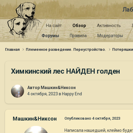
Лаб
На сайт
Обзор
Активность
Форумы
Правила
Модераторы
Главная
Племенное разведение. Переустройство.
Потеряшк
Химкинский лес НАЙДЕН голден
Автор
Машкин&Никсон
4 октября, 2023
в
Happy End
Машкин&Никсон
Опубликовано
4 октября, 2023
Написала нашедшей, клеймо будет 