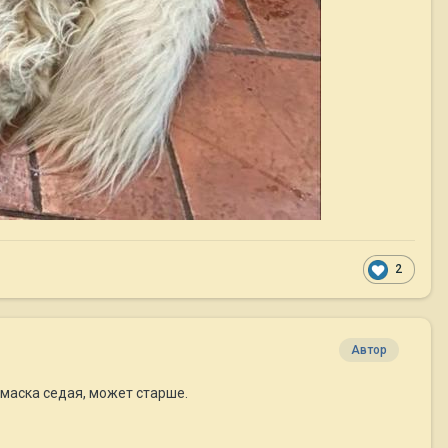
2
Автор
 маска седая, может старше.