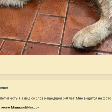
нено)
петит есть. На вид со слов нашедшей 6-8 лет. Мне видится на фото
ателем Машкин&Никсон