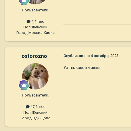
Пользователи.
4,4 тыс
Пол:
Женский
Город:
Москва-Химки
ostorozno
Опубликовано
4 октября, 2023
Ух ты, какой мишка!
Пользователи.
47,6 тыс
Пол:
Женский
Город:
Одинцово