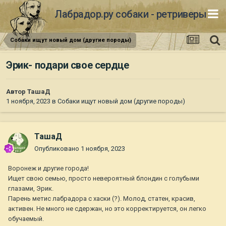
Лабрадор.ру собаки - ретриверы
Собаки ищут новый дом (другие породы)
Эрик- подари свое сердце
Автор
ТашаД
1 ноября, 2023
в
Собаки ищут новый дом (другие породы)
ТашаД
Опубликовано
1 ноября, 2023
Воронеж и другие города!
Ищет свою семью, просто невероятный блондин с голубыми
глазами, Эрик.
Парень метис лабрадора с хаски (?). Молод, статен, красив,
активен. Не много не сдержан, но это корректируется, он легко
обучаемый.