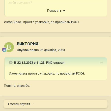
себя ощущает?
Показать
Я однажды во время перебоев с поставками имела
неосторожность взять корм с курицей, была аллергия.
Вернулись на Ягнёнок рис, всё стало нормально. Сейчас вот
Изменилась просто упаковка, по правилам РСХН.
переживаю, поскольку рис заменили индейкой в составе, не
знаю как он ее воспримет.
ВИКТОРИЯ
Опубликовано
22 декабря, 2023
В 22.12.2023 в 11:23,
PhD
сказал:
Изменилась просто упаковка, по правилам РСХН.
Поняла, спасибо.
1 месяц спустя...