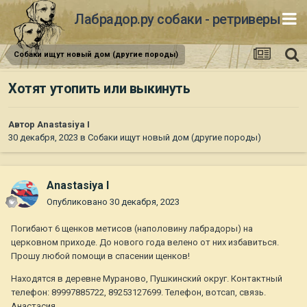
Лабрадор.ру собаки - ретриверы
Собаки ищут новый дом (другие породы)
Хотят утопить или выкинуть
Автор
Anastasiya I
30 декабря, 2023
в
Собаки ищут новый дом (другие породы)
Anastasiya I
Опубликовано
30 декабря, 2023
Погибают 6 щенков метисов (наполовину лабрадоры) на
церковном приходе. До нового года велено от них избавиться.
Прошу любой помощи в спасении щенков!
Находятся в деревне Мураново, Пушкинский округ. Контактный
телефон: 89997885722, 89253127699. Телефон, вотсап, связь.
Анастасия.