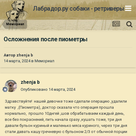
Лабрадор.ру собаки - ретриверы
Мемориал
Осложнения после пиометры
Автор
zhenja b
14 марта, 2024
в
Мемориал
zhenja b
Опубликовано
14 марта, 2024
Здравствуйте! нашей девочке тоже сделали операцию ,удалили
матку ,(Пиометра), доктор сказала что операция прошла
нормально, прошло 10днгей ,шов обрабатываем каждый день,
все без покраснений, пить начала сразу ,кушать тоже, три дня
давали бульон куриный и маленько мяса куриного, через три дня
стали давать кашу гречневую с бульоном 2/3 от обычной порции