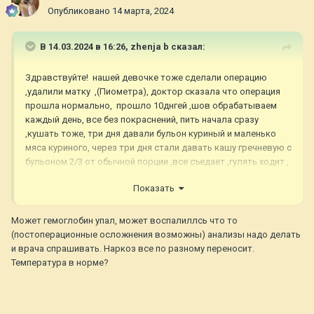
Опубликовано
14 марта, 2024
В 14.03.2024 в 16:26,
zhenja b
сказал:
Здравствуйте! нашей девочке тоже сделали операцию
,удалили матку ,(Пиометра), доктор сказала что операция
прошла нормально, прошло 10днгей ,шов обрабатываем
каждый день, все без покраснений, пить начала сразу
,кушать тоже, три дня давали бульон куриный и маленько
мяса куриного, через три дня стали давать кашу гречневую с
бульоном 2/3 от обычной порции ,все съедает ,гулять ходит ,
в туалет ходит вроде нормально, без примесей, по
Показать
большому пошла через три дня ,ходит вроде как обычно,
нас настораживает то , что на 8 день стали замечать что
собаку стало шатать , после операции ходит медленно ,но
Может гемоглобин упал, может воспалиллсь что то
вот стало ее шатать, по началу сразу после операции такого
(постоперационные осложнения возможны) анализы надо делать
не замечали., а тут конкретно ее заносит, ну так вот дома
и врача спрашивать. Наркоз все по разному переносит.
когда ,вроде нормально ходит, а вот когда идет с прогулки ,
Температура в норме?
тут ее шатает , ну как с прогулки. ходим так ,только в туалет
и домой. Что вообще это может быть?