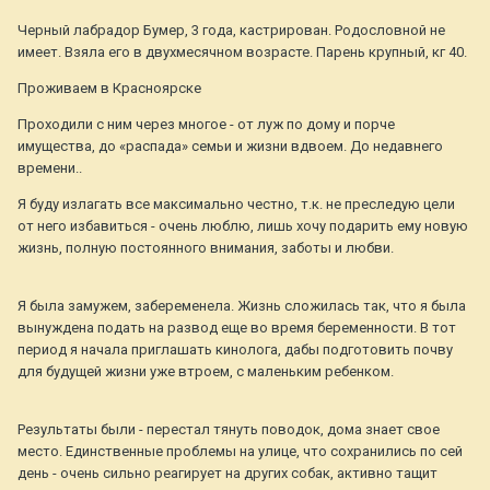
Черный лабрадор Бумер, 3 года, кастрирован. Родословной не
имеет. Взяла его в двухмесячном возрасте. Парень крупный, кг 40.
Проживаем в Красноярске
Проходили с ним через многое - от луж по дому и порче
имущества, до «распада» семьи и жизни вдвоем. До недавнего
времени..
Я буду излагать все максимально честно, т.к. не преследую цели
от него избавиться - очень люблю, лишь хочу подарить ему новую
жизнь, полную постоянного внимания, заботы и любви.
Я была замужем, забеременела. Жизнь сложилась так, что я была
вынуждена подать на развод еще во время беременности. В тот
период я начала приглашать кинолога, дабы подготовить почву
для будущей жизни уже втроем, с маленьким ребенком.
Результаты были - перестал тянуть поводок, дома знает свое
место. Единственные проблемы на улице, что сохранились по сей
день - очень сильно реагирует на других собак, активно тащит