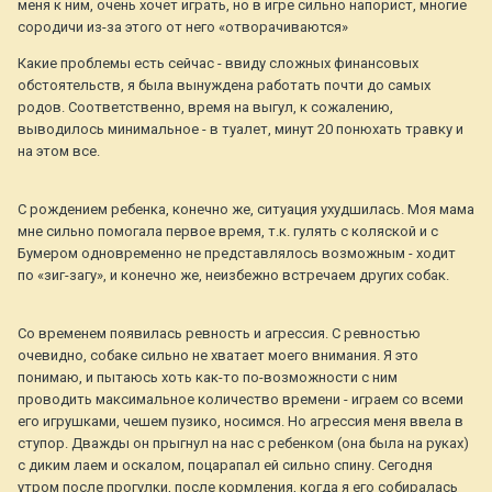
меня к ним, очень хочет играть, но в игре сильно напорист, многие
сородичи из-за этого от него «отворачиваются»
Какие проблемы есть сейчас - ввиду сложных финансовых
обстоятельств, я была вынуждена работать почти до самых
родов. Соответственно, время на выгул, к сожалению,
выводилось минимальное - в туалет, минут 20 понюхать травку и
на этом все.
С рождением ребенка, конечно же, ситуация ухудшилась. Моя мама
мне сильно помогала первое время, т.к. гулять с коляской и с
Бумером одновременно не представлялось возможным - ходит
по «зиг-загу», и конечно же, неизбежно встречаем других собак.
Со временем появилась ревность и агрессия. С ревностью
очевидно, собаке сильно не хватает моего внимания. Я это
понимаю, и пытаюсь хоть как-то по-возможности с ним
проводить максимальное количество времени - играем со всеми
его игрушками, чешем пузико, носимся. Но агрессия меня ввела в
ступор. Дважды он прыгнул на нас с ребенком (она была на руках)
с диким лаем и оскалом, поцарапал ей сильно спину. Сегодня
утром после прогулки, после кормления, когда я его собиралась