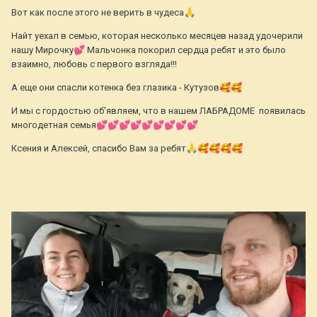
Вот как после этого не верить в чудеса
🙏
Найт уехал в семью, которая несколько месяцев назад удочерили
нашу Мирочку
💕
Мальчонка покорил сердца ребят и это было
взаимно, любовь с первого взгляда!!!
А еще они спасли котенка без глазика - Кутузов
🥰
🥰
И мы с гордостью об'являем, что в нашем ЛАБРАДОМЕ появилась
многодетная семья
💕
💕
💕
💕
💕
💕
💕
💕
💕
Ксения и Алексей, спасибо Вам за ребят
🙏
🥰
🥰
🥰
🥰