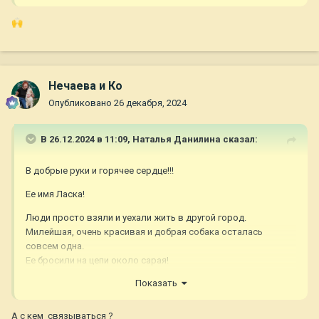
🙌
Нечаева и Ко
Опубликовано
26 декабря, 2024
В 26.12.2024 в 11:09,
Наталья Данилина
сказал:
В добрые руки и горячее сердце!!!
Ее имя Ласка!
Люди просто взяли и уехали жить в другой город.
Милейшая, очень красивая и добрая собака осталась
совсем одна.
Ее бросили на цепи около сарая!
Вокруг грязь и старый хлам…
Показать
Соседи пока подкармливают её…
Но ей нужен друг!!!
А с кем связываться ?
Ей нужен ЧЕЛОВЕК
🙏