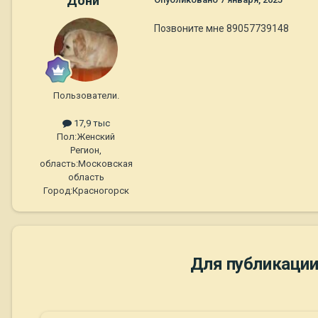
Дони
Позвоните мне 89057739148
Пользователи.
17,9 тыс
Пол:
Женский
Регион,
область:
Московская
область
Город:
Красногорск
Для публикации