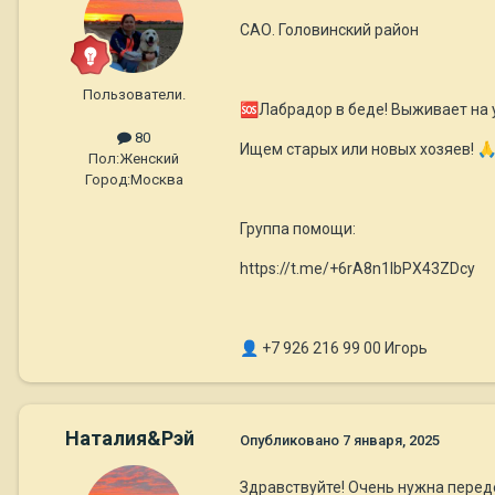
САО. Головинский район
Пользователи.
🆘
Лабрадор в беде! Выживает на 
80
Ищем старых или новых хозяев!

Пол:
Женский
Город:
Москва
Группа помощи:
https://t.me/+6rA8n1IbPX43ZDcy
👤
+7 926 216 99 00 Игорь
Наталия&Рэй
Опубликовано
7 января, 2025
Здравствуйте! Очень нужна передер