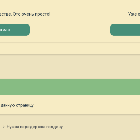
стве. Это очень просто!
Уже е
ателя
 данную страницу
и
Нужна передержка голдену