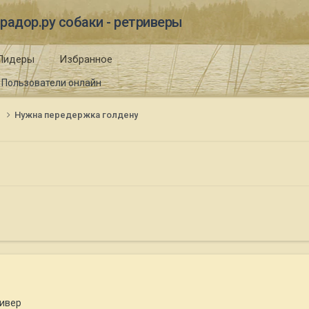
радор.ру собаки - ретриверы
Лидеры
Избранное
Пользователи онлайн
и
Нужна передержка голдену
ривер