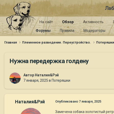
Лаб
На сайт
Обзор
Активность
Форумы
Правила
Модераторы
Главная
Племенное разведение. Переустройство.
Потеряшк
Нужна передержка голдену
Автор
Наталия&Рэй
7 января, 2025
в
Потеряшки
Наталия&Рэй
Опубликовано
7 января, 2025
Замечена собака золотистый рет