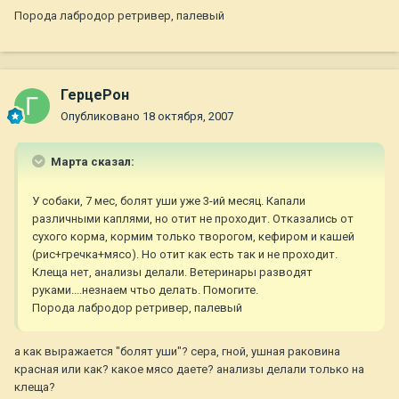
Порода лабродор ретривер, палевый
ГерцеРон
Опубликовано
18 октября, 2007
Марта сказал:
У собаки, 7 мес, болят уши уже 3-ий месяц. Капали
различными каплями, но отит не проходит. Отказались от
сухого корма, кормим только творогом, кефиром и кашей
(рис+гречка+мясо). Но отит как есть так и не проходит.
Клеща нет, анализы делали. Ветеринары разводят
руками....незнаем чтьо делать. Помогите.
Порода лабродор ретривер, палевый
а как выражается "болят уши"? сера, гной, ушная раковина
красная или как? какое мясо даете? анализы делали только на
клеща?