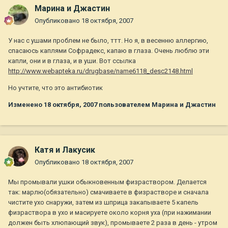
Марина и Джастин
Опубликовано
18 октября, 2007
У нас с ушами проблем не было, ттт. Но я, в весенню аллергию,
спасаюсь каплями Софрадекс, капаю в глаза. Очень люблю эти
капли, они и в глаза, и в уши. Вот ссылка
http://www.webapteka.ru/drugbase/name6118_desc2148.html
Но учтите, что это антибиотик
Изменено
18 октября, 2007
пользователем Марина и Джастин
Катя и Лакусик
Опубликовано
18 октября, 2007
Мы промывали ушки обыкновенным физраствором. Делается
так: марлю(обязательно) смачиваете в физрастворе и сначала
чистите ухо снаружи, затем из шприца закапываете 5 капель
физраствора в ухо и масируете около корня уха (при нажимании
должен быть хлюпающий звук), промываете 2 раза в день - утром