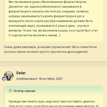
Мы промывали ушки обыкновенным физраствором.
Делается так: марлю(обязательно) смачиваете в
физрастворе и сначала чистите ухо снаружи, затем из
шприца закапываете 5 капель физраствора в ухо и
масируете около корня уха (при нажимании должен быть
хлюпающий звук), промываете 2 раза в день - утром и
вечером. Точно так же вылечили кошку, у которой был отит
3 года (не могли вылечить ничем...)
Очень даже вам верю, в нашем случае может быть помогли не
сколько капли сколько просто прочистка диоксидином!
Selar
Опубликовано
18 октября, 2007
Greisy сказал:
Прежде чем лечить уши, надо все-таки поставить диагноз.
Для этого сдать соскоб из уха на патогенную микрофлору. И