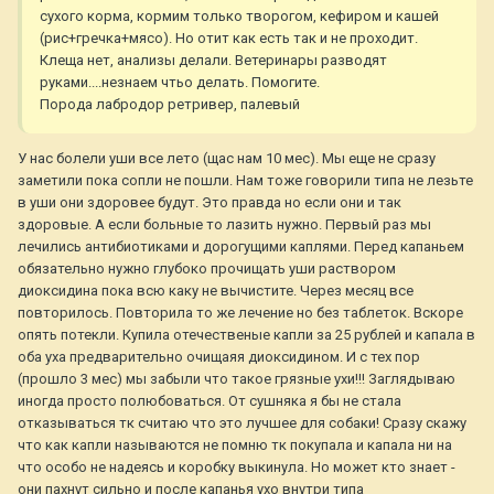
сухого корма, кормим только творогом, кефиром и кашей
(рис+гречка+мясо). Но отит как есть так и не проходит.
Клеща нет, анализы делали. Ветеринары разводят
руками....незнаем чтьо делать. Помогите.
Порода лабродор ретривер, палевый
У нас болели уши все лето (щас нам 10 мес). Мы еще не сразу
заметили пока сопли не пошли. Нам тоже говорили типа не лезьте
в уши они здоровее будут. Это правда но если они и так
здоровые. А если больные то лазить нужно. Первый раз мы
лечились антибиотиками и дорогущими каплями. Перед капаньем
обязательно нужно глубоко прочищать уши раствором
диоксидина пока всю каку не вычистите. Через месяц все
повторилось. Повторила то же лечение но без таблеток. Вскоре
опять потекли. Купила отечественые капли за 25 рублей и капала в
оба уха предварительно очищаяя диоксидином. И с тех пор
(прошло 3 мес) мы забыли что такое грязные ухи!!! Заглядываю
иногда просто полюбоваться. От сушняка я бы не стала
отказываться тк считаю что это лучшее для собаки! Сразу скажу
что как капли называются не помню тк покупала и капала ни на
что особо не надеясь и коробку выкинула. Но может кто знает -
они пахнут сильно и после капанья ухо внутри типа