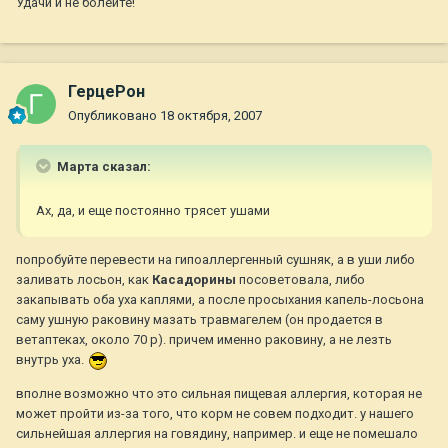
Удачи и не болейте!
ГерцеРон
Опубликовано
18 октября, 2007
Марта сказал:
Ах, да, и еще постоянно трясет ушами
попробуйте перевести на гипоаллергенный сушняк, а в уши либо
заливать лосьон, как
Касадорины
посоветовала, либо
закапывать оба уха каплями, а после просыхания капель-лосьона
саму ушную раковину мазать травмагелем (он продается в
ветаптеках, около 70 р). причем именно раковину, а не лезть
внутрь уха.
вполне возможно что это сильная пищевая аллергия, которая не
может пройти из-за того, что корм не совем подходит. у нашего
сильнейшая аллергия на говядину, например. и еще не помешало