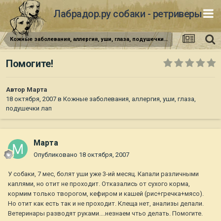
Лабрадор.ру собаки - ретриверы
Кожные заболевания, аллергия, уши, глаза, подушечки лап
Помогите!
Автор
Марта
18 октября, 2007
в
Кожные заболевания, аллергия, уши, глаза,
подушечки лап
Марта
Опубликовано
18 октября, 2007
У собаки, 7 мес, болят уши уже 3-ий месяц. Капали различными
каплями, но отит не проходит. Отказались от сухого корма,
кормим только творогом, кефиром и кашей (рис+гречка+мясо).
Но отит как есть так и не проходит. Клеща нет, анализы делали.
Ветеринары разводят руками....незнаем чтьо делать. Помогите.