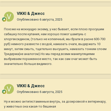
VIKKI & Джесс
Опубликовано
6 августа, 2025
Похоже на мокнущую экзему, у нас бывает, если плохо просушим
сабашку после купания, нам хорошо помог шампунь с
хлоргексидином, (только не копеечный, мы брали в раоне 600-700
руб) немного развести с водой, намазать очаги, выдержать 10
минут, затем смыть, тщательно высушить, намазать тонким слоем
Тридерма(не аналогом).Но мы перед всеми манипуляциями
выбриваем пораженное место, так как сам очаг может быть
значительно больше видимого.
VIKKI & Джесс
Опубликовано
6 августа, 2025
Ну и можно антигистаминные внутрь, за дозировкой к ветеринару,
у животных она какая-то бешеная