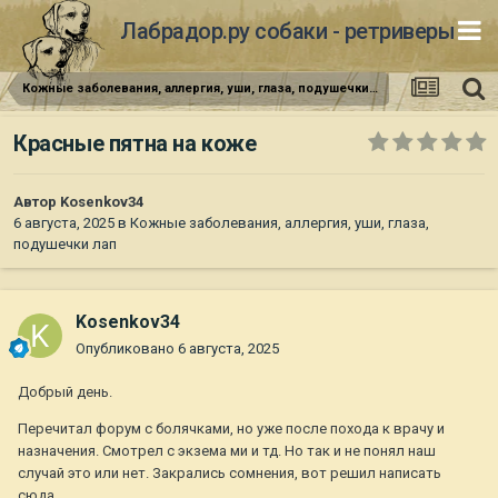
Лабрадор.ру собаки - ретриверы
Кожные заболевания, аллергия, уши, глаза, подушечки лап
Красные пятна на коже
Автор
Kosenkov34
6 августа, 2025
в
Кожные заболевания, аллергия, уши, глаза,
подушечки лап
Kosenkov34
Опубликовано
6 августа, 2025
Добрый день.
Перечитал форум с болячками, но уже после похода к врачу и
назначения. Смотрел с экзема ми и тд. Но так и не понял наш
случай это или нет. Закрались сомнения, вот решил написать
сюда.