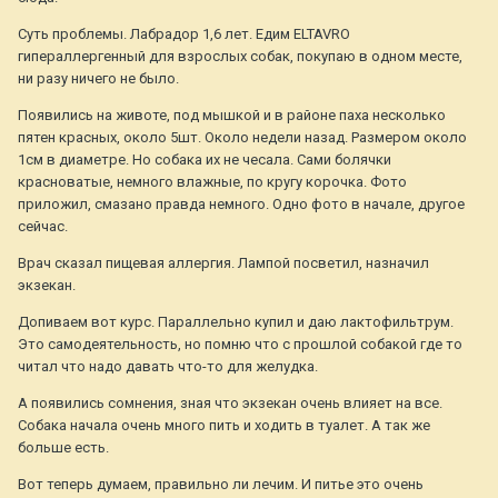
Суть проблемы. Лабрадор 1,6 лет. Едим ELTAVRO
гипераллергенный для взрослых собак, покупаю в одном месте,
ни разу ничего не было.
Появились на животе, под мышкой и в районе паха несколько
пятен красных, около 5шт. Около недели назад. Размером около
1см в диаметре. Но собака их не чесала. Сами болячки
красноватые, немного влажные, по кругу корочка. Фото
приложил, смазано правда немного. Одно фото в начале, другое
сейчас.
Врач сказал пищевая аллергия. Лампой посветил, назначил
экзекан.
Допиваем вот курс. Параллельно купил и даю лактофильтрум.
Это самодеятельность, но помню что с прошлой собакой где то
читал что надо давать что-то для желудка.
А появились сомнения, зная что экзекан очень влияет на все.
Собака начала очень много пить и ходить в туалет. А так же
больше есть.
Вот теперь думаем, правильно ли лечим. И питье это очень