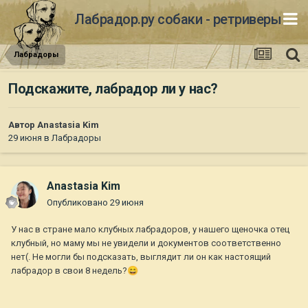
Лабрадор.ру собаки - ретриверы
Лабрадоры
Подскажите, лабрадор ли у нас?
Автор
Anastasia Kim
29 июня
в
Лабрадоры
Anastasia Kim
Опубликовано
29 июня
У нас в стране мало клубных лабрадоров, у нашего щеночка отец
клубный, но маму мы не увидели и документов соответственно
нет(. Не могли бы подсказать, выглядит ли он как настоящий
лабрадор в свои 8 недель?
😄