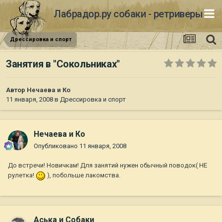
Лабрадор.ру собаки - ретриверы
Дрессировка и спорт
Занятия в "Сокольниках"
Автор
Нечаева и Ко
11 января, 2008
в
Дрессировка и спорт
Нечаева и Ко
Опубликовано
11 января, 2008
До встречи! Новичкам! Для занятий нужен обычный поводок( НЕ
рулетка!
), побольше лакомства.
Аська и Собаки