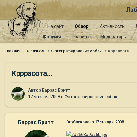
Лаб
На сайт
Обзор
Активность
Форумы
Правила
Модераторы
Главная
О разном
Фотографирование собак
Крррасота...
Крррасота...
Автор
Баррас Бритт
17 января, 2008
в
Фотографирование собак
Баррас Бритт
Опубликовано
17 января, 2008