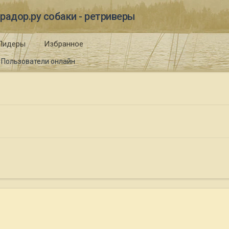
радор.ру собаки - ретриверы
Лидеры
Избранное
Пользователи онлайн