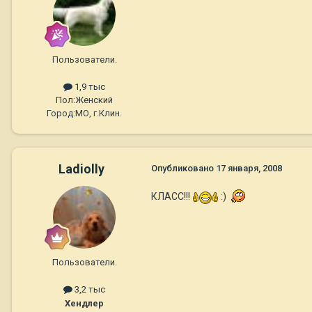
Пользователи.
1,9 тыс
Пол:
Женский
Город:
МО, г.Клин.
Ladiolly
Опубликовано
17 января, 2008
КЛАСС!!!
:)
Пользователи.
3,2 тыс
Хендлер