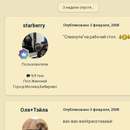
3 недели спустя...
starberry
Опубликовано
2 февраля, 2008
"Слизнула"на рабочий стол...
Пользователи.
9,9 тыс
Пол:
Женский
Город:
Москва,Бибирево
Оля+Тэйла
Опубликовано
3 февраля, 2008
вах-вах-вах!красотааааа!