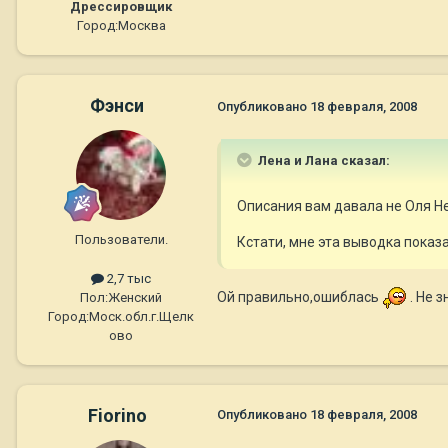
Дрессировщик
Город:
Москва
Фэнси
Опубликовано
18 февраля, 2008
Лена и Лана сказал:
Описания вам давала не Оля Не
Пользователи.
Кстати, мне эта выводка показа
2,7 тыс
Ой правильно,ошиблась
. Не 
Пол:
Женский
Город:
Моск.обл.г.Щелк
ово
Fiorino
Опубликовано
18 февраля, 2008