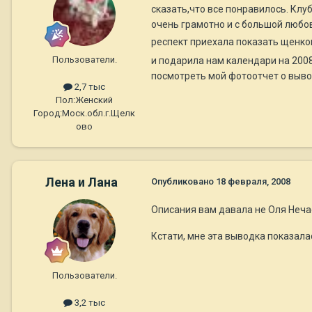
сказать,что все понравилось. Клу
очень грамотно и с большой любо
респект приехала показать щенк
Пользователи.
и подарила нам календари на 200
посмотреть мой фотоотчет о выво
2,7 тыс
Пол:
Женский
Город:
Моск.обл.г.Щелк
ово
Лена и Лана
Опубликовано
18 февраля, 2008
Описания вам давала не Оля Неча
Кстати, мне эта выводка показала
Пользователи.
3,2 тыс