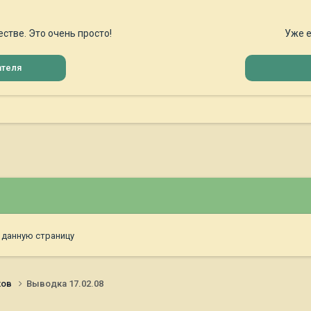
стве. Это очень просто!
Уже е
ателя
 данную страницу
ков
Выводка 17.02.08