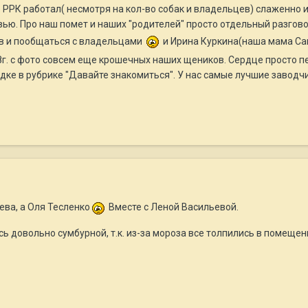
б РРК работал( несмотря на кол-во собак и владельцев) слаженно
вью. Про наш помет и наших "родителей" просто отдельный разгов
ов и пообщаться с владельцами
и Ирина Куркина(наша мама Са
8г. с фото совсем еще крошечных наших щеников. Сердце просто 
дке в рубрике "Давайте знакомиться". У нас самые лучшие заводч
ева, а Оля Тесленко
Вместе с Леной Васильевой.
сь довольно сумбурной, т.к. из-за мороза все толпились в помещен