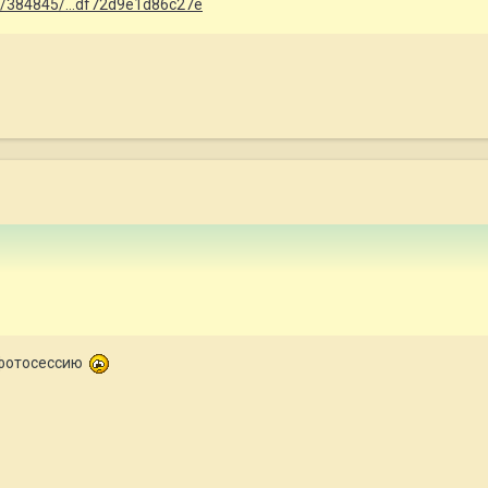
ino/384845/...df72d9e1d86c27e
 фотосессию