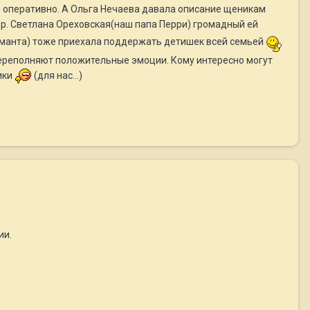
 и оперативно. А Ольга Нечаева давала описание щеникам
ор. Светлана Ореховская(наш папа Перри) громадный ей
манта) тоже приехала поддержать детишек всей семьей
переполняют положительные эмоции. Кому интересно могут
ики
(для нас...)
ии.