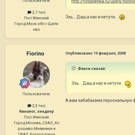
Пользователи.
http://fotoplenka.ru/users/fior
2,7 тыс
Эхь... Даш,а нас и нетути...
Пол:
Женский
Город:
Моск.обл.г.Щелк
ово
Fiorino
Опубликовано
19 февраля, 2008
Фэнси сказал:
Эхь... Даш,а нас и нетути...
Пользователи.
А вам забабахаем пероснальную
2,3 тыс
Кинолог, хендлер
Пол:
Женский
Город:
Москва_СЗАО_Хо
рошево-Мневники и
СВАО_Богородское