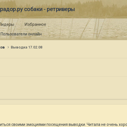
радор.ру собаки - ретриверы
Лидеры
Избранное
Пользователи онлайн
ков
Выводка 17.02.08
литься своими эмоциями посещения выводки. Читала не очень хоро