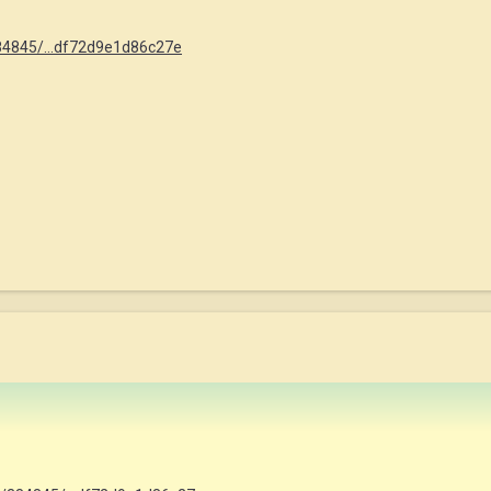
/384845/...df72d9e1d86c27e