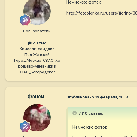
Немножко фоток
http://fotoplenka.ru/users/fiorino
Пользователи.
2,3 тыс
Кинолог, хендлер
Пол:
Женский
Город:
Москва_СЗАО_Хо
рошево-Мневники и
СВАО_Богородское
Фэнси
Опубликовано
19 февраля, 2008
ЛИС сказал:
Немножко фоток