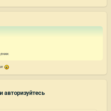
щении.
ьше
и авторизуйтесь