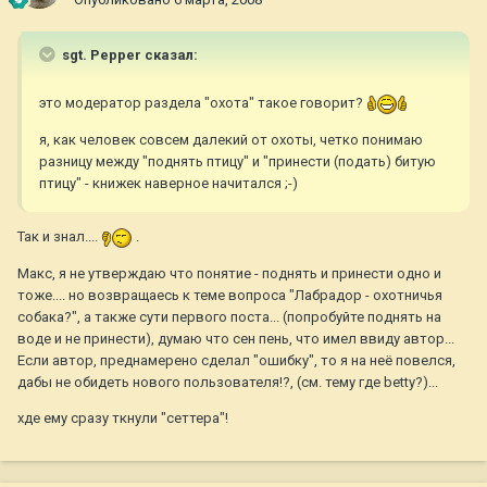
sgt. Pepper сказал:
это модератор раздела "охота" такое говорит?
я, как человек совсем далекий от охоты, четко понимаю
разницу между "поднять птицу" и "принести (подать) битую
птицу" - книжек наверное начитался ;-)
Так и знал....
.
Макс, я не утверждаю что понятие - поднять и принести одно и
тоже.... но возвращаесь к теме вопроса "Лабрадор - охотничья
собака?", а также сути первого поста... (попробуйте поднять на
воде и не принести), думаю что сен пень, что имел ввиду автор...
Если автор, преднамерено сделал "ошибку", то я на неё повелся,
дабы не обидеть нового пользователя!?, (см. тему где betty?)...
хде ему сразу ткнули "сеттера"!