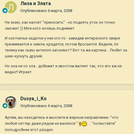
Лиза и Злата
Опубликовано
6 марта, 2008
Не знаю, как насчет "приносить" - но поднять уток он точно
сможет )) Моя кого хочешь поднимет.
И охотничьи задатки у нее ого-го - завидев интересного зверя
прижимается к земле, крадется, потом бросается. Видели, по
телику как львы антилоп загоняют? Вот та же картина... Любит за
шею куснуть друзей.
Но она не со зла - добежит и хвостом виляет так, что его аж не
видно!! Играет.
Dusya_i_Ko
Опубликовано
6 марта, 2008
Артем, вы находитесь и мыслите в верном направление -"что
любой сеттер даже рядом не валялся "
... "полистайте"
поподробнее этот раздел.