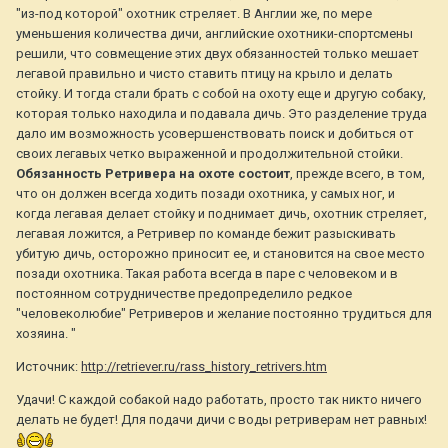
"из-под которой" охотник стреляет. В Англии же, по мере
уменьшения количества дичи, английские охотники-спортсмены
решили, что совмещение этих двух обязанностей только мешает
легавой правильно и чисто ставить птицу на крыло и делать
стойку. И тогда стали брать с собой на охоту еще и другую собаку,
которая только находила и подавала дичь. Это разделение труда
дало им возможность усовершенствовать поиск и добиться от
своих легавых четко выраженной и продолжительной стойки.
Обязанность Ретривера на охоте состоит
, прежде всего, в том,
что он должен всегда ходить позади охотника, у самых ног, и
когда легавая делает стойку и поднимает дичь, охотник стреляет,
легавая ложится, а Ретривер по команде бежит разыскивать
убитую дичь, осторожно приносит ее, и становится на свое место
позади охотника. Такая работа всегда в паре с человеком и в
постоянном сотрудничестве предопределило редкое
"человеколюбие" Ретриверов и желание постоянно трудиться для
хозяина. "
Источник:
http://retriever.ru/rass_history_retrivers.htm
Удачи! С каждой собакой надо работать, просто так никто ничего
делать не будет! Для подачи дичи с воды ретриверам нет равных!