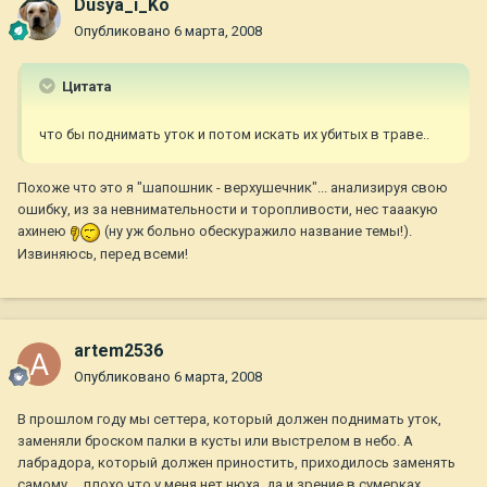
Dusya_i_Ko
Опубликовано
6 марта, 2008
Цитата
что бы поднимать уток и потом искать их убитых в траве..
Похоже что это я "шапошник - верхушечник"... анализируя свою
ошибку, из за невнимательности и торопливости, нес тааакую
ахинею
(ну уж больно обескуражило название темы!).
Извиняюсь, перед всеми!
artem2536
Опубликовано
6 марта, 2008
В прошлом году мы сеттера, который должен поднимать уток,
заменяли броском палки в кусты или выстрелом в небо. А
лабрадора, который должен приностить, приходилось заменять
самому.....плохо что у меня нет нюха, да и зрение в сумерках