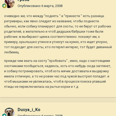
Опубликовано
6 марта, 2008
очевидно же, что между "поднять " и "принести " есть разница.
ретриверы, как явно следует из название, чтобы поднести.
обычно, если собаку планируют для охоты, то ее берут от рабочих
родителей, а желательно и чтоб дедушки/бабушки тоже были
рабочие. м выбирают щенка соответственно. покажут им, к
примеру, крылышко утиное и утнесут на кухню, кто ищет упорно,
тот подходит для охоты, кто потерял интерес, тот будет диванный
любимец.
прежде чем ехать на охоту "пробовать" , имхо, надо с настоящими
охотниками пообщаться, надеюсь, хоть кто-нибудь сюда заглянет,
и собаку потренировать, чтоб хоть мячик доставала и выдержку
имела отличную, а то не ровен час под чужой выстрел попадет. и
чтоб мышками не увлекалась, чтоб в процессе поиска упавшей
птицы не переключилась на рытье норки и т.д
Dusya_i_Ko
Опубликовано
6 марта, 2008