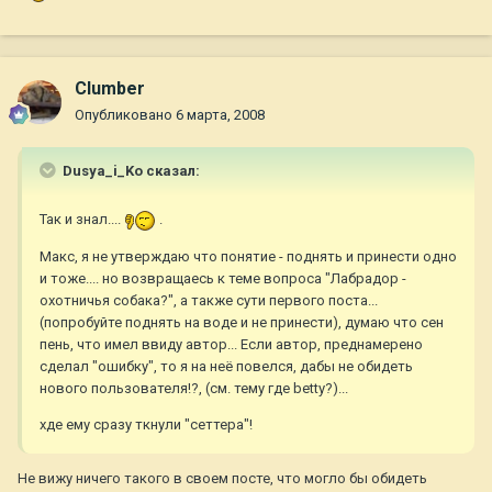
Clumber
Опубликовано
6 марта, 2008
Dusya_i_Ko сказал:
Так и знал....
.
Макс, я не утверждаю что понятие - поднять и принести одно
и тоже.... но возвращаесь к теме вопроса "Лабрадор -
охотничья собака?", а также сути первого поста...
(попробуйте поднять на воде и не принести), думаю что сен
пень, что имел ввиду автор... Если автор, преднамерено
сделал "ошибку", то я на неё повелся, дабы не обидеть
нового пользователя!?, (см. тему где betty?)...
хде ему сразу ткнули "сеттера"!
Не вижу ничего такого в своем посте, что могло бы обидеть