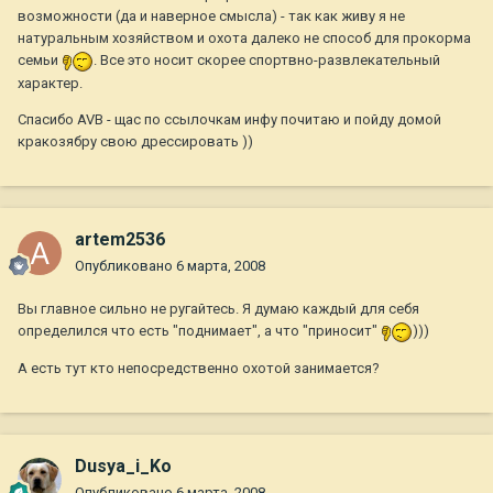
возможности (да и наверное смысла) - так как живу я не
натуральным хозяйством и охота далеко не способ для прокорма
семьи
. Все это носит скорее спортвно-развлекательный
характер.
Спасибо AVB - щас по ссылочкам инфу почитаю и пойду домой
кракозябру свою дрессировать ))
artem2536
Опубликовано
6 марта, 2008
Вы главное сильно не ругайтесь. Я думаю каждый для себя
определился что есть "поднимает", а что "приносит"
)))
А есть тут кто непосредственно охотой занимается?
Dusya_i_Ko
Опубликовано
6 марта, 2008