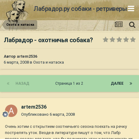
Лабрадор.ру собаки - ретриверы
Охота и натаска
Лабрадор - охотничья собака?
Автор
artem2536
6 марта, 2008
в
Охота и натаска
НАЗАД
Страница 1 из 2
ДАЛЕЕ
artem2536
Опубликовано
6 марта, 2008
Очень хотим с открытием охотничьего сезона поехать на речку
пострелять уток. Везде в литературе пишут о том, что Лабр
просто создан для того, что бы поднимать уток и потом искать их