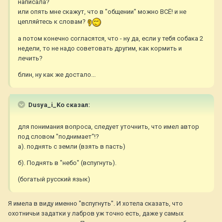
написала?
или опять мне скажут, что в "общении" можно ВСЁ! и не
цепляйтесь к словам?
а потом конечно согласятся, что - ну да, если у тебя собака 2
недели, то не надо советовать другим, как кормить и
лечить?
блин, ну как же достало...
Dusya_i_Ko сказал:
для понимания вопроса, следует уточнить, что имел автор
под словом "поднимает"!?
а). поднять с земли (взять в пасть)
б). Поднять в "небо" (вспугнуть).
(богатый русский язык)
Я имела в виду именно "вспугнуть". И хотела сказать, что
охотничьи задатки у лабров уж точно есть, даже у самых