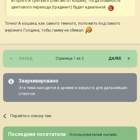
второго и третьего (считаю от кошки), тогда плавность
цветового перехода (градиент) будет идеальной
Точно! А кошака, как самого темного, положить под самого
верхнего Голдена, тобы гамму не сбивал
НАЗАД
Страница 1 из 2
ДАЛЕЕ
Заархивировано
Эта тема находится в архиве и закрыта для дальнейших
ответов.
Перейти к списку тем
Последние посетители
0 пользователей онлайн