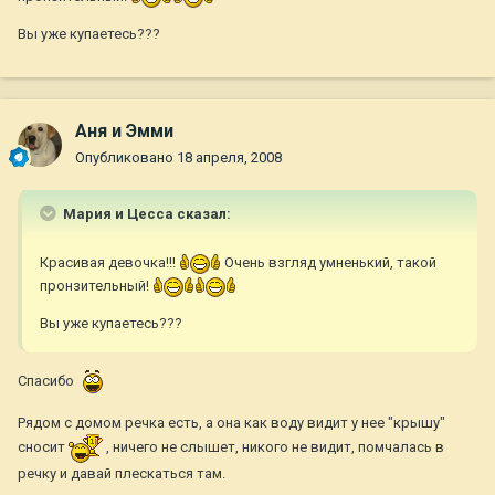
Вы уже купаетесь???
Аня и Эмми
Опубликовано
18 апреля, 2008
Мария и Цесса сказал:
Красивая девочка!!!
Очень взгляд умненький, такой
пронзительный!
Вы уже купаетесь???
Спасибо
Рядом с домом речка есть, а она как воду видит у нее "крышу"
сносит
, ничего не слышет, никого не видит, помчалась в
речку и давай плескаться там.