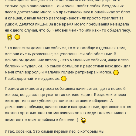
только одно заключение – они очень любят собак. Бездомных
песов достаточно много, но практически все в ошейниках от блох
и клешей, с ними часто разговаривают или просто треплют за
ушком, делятся пищей! За все время моего пребывания не видела
ни одного случая, что бы человек чем - то или как - то обидел песу.
Что касается домашних собачек, то это вообще отдельная тема,
все они очень ухоженные, зацелованные и облюбленные. В
основном домашние питомцы это маленькие собачки, чаще всего
болонки и пудельки. Но самой большой и радостный находкой для
меня стал взрослый мальчик голден ретривера и мопса.
Ларбадора найти не удалось.
Период активности у всех собакиных начинается, где то после 6
вечера, когда солнце уже не так сильно жарит. Бездомные песы
выходят из своих убежищ в поисках питания и общения. А
домашние любимцы, начесанные и накормленные, привязываются
около торговых палаток-магазинчиков и в виде талисманчиков
помогают своим хозяйкам в бизнесе. :)
Итак, собачки. Это самый первый пес, с которым мы