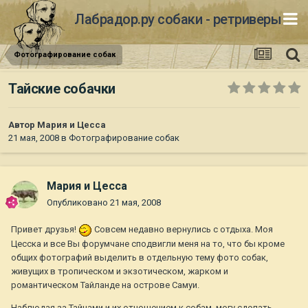
Лабрадор.ру собаки - ретриверы
Фотографирование собак
Тайские собачки
Автор
Мария и Цесса
21 мая, 2008
в
Фотографирование собак
Мария и Цесса
Опубликовано
21 мая, 2008
Привет друзья!
Совсем недавно вернулись с отдыха. Моя
Цесска и все Вы форумчане сподвигли меня на то, что бы кроме
общих фотографий выделить в отдельную тему фото собак,
живущих в тропическом и экзотическом, жарком и
романтическом Тайланде на острове Самуи.
Наблюдая за Тайцами и их отношением к собам, могу сделать