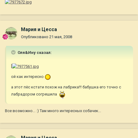
Мария и Цесса
Опубликовано
21 мая, 2008
Оля&Ину сказал:
[
ой как интересно
а этот пёс кстати похож на лабрика!!! бабушка его точно с
лабрадором согрешила
Все возможно... :) Там много интересных собачек...
Мария и Цесса