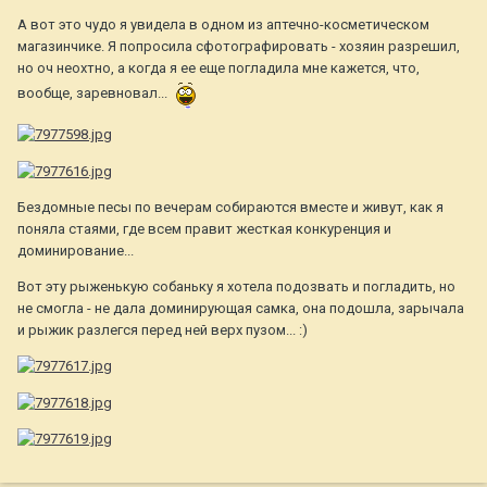
А вот это чудо я увидела в одном из аптечно-косметическом
магазинчике. Я попросила сфотографировать - хозяин разрешил,
но оч неохтно, а когда я ее еще погладила мне кажется, что,
вообще, заревновал...
Бездомные песы по вечерам собираются вместе и живут, как я
поняла стаями, где всем правит жесткая конкуренция и
доминирование...
Вот эту рыженькую собаньку я хотела подозвать и погладить, но
не смогла - не дала доминирующая самка, она подошла, зарычала
и рыжик разлегся перед ней верх пузом... :)